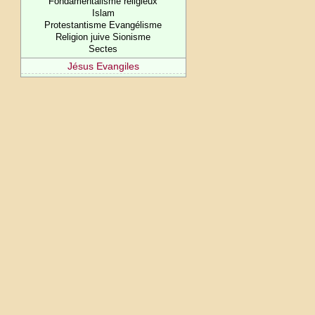
Fondamentalisme religieux
Islam
Protestantisme Evangélisme
Religion juive Sionisme
Sectes
Jésus Evangiles