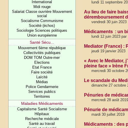
International
lundi 11 septembre 2
Midi rouge
Salariat Classe ouvrière Mouvement
Au lieu de faire bai
social
déremboursement de 
Socialisme Communisme
vendredi 30 juin 2023
Société (échos)
Sociologie Sciences politiques
Médicaments : un b
Union européenne
lundi 12 juin 2023 par 
Santé Sécu...
Mediator (France) :
Mouvement 6ème république
jeudi 19 janvier 2023
Collectivités publiques
DOM TOM Outre-mer
« Avec le Mediator, j
Elections
pleine face » Irène 
Etat France
mercredi 30 octobre 
Faire société
Laïcité
Le scandale du Mediat
Médias
dimanche 27 octobre 
Police Gendarmerie
Services publics
Pénuries de médicam
Territoires
mercredi 28 août 201
Maladies Médicaments
Capitalisme Santé Socialisme
Pénurie de médicam
Hôpitaux
mardi 30 juillet 2019
Recherche médicale
Santé au travail
Médicaments : des pr