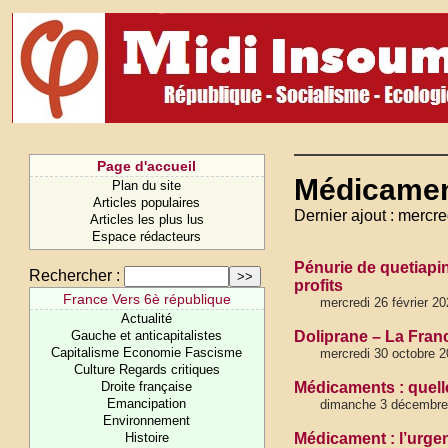
Page d'accueil
Médicame
Plan du site
Articles populaires
Dernier ajout : mercre
Articles les plus lus
Espace rédacteurs
Pénurie de quetiapi
Rechercher :
profits
France Vers 6è république
mercredi 26 février 20
Actualité
Gauche et anticapitalistes
Doliprane – La Franc
Capitalisme Economie Fascisme
mercredi 30 octobre 
Culture Regards critiques
Droite française
Médicaments : quelle
Emancipation
dimanche 3 décembre
Environnement
Histoire
Médicament : l’urgen