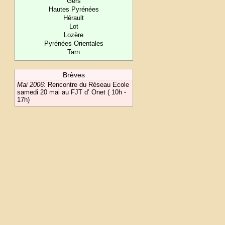
Gers
Hautes Pyrénées
Hérault
Lot
Lozère
Pyrénées Orientales
Tarn
Brèves
Mai 2006
:
Rencontre du Réseau Ecole
samedi 20 mai au FJT d’ Onet ( 10h -
17h)