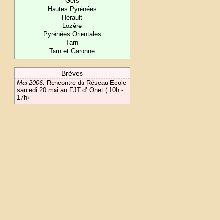
Gers
Hautes Pyrénées
Hérault
Lozère
Pyrénées Orientales
Tarn
Tarn et Garonne
Brèves
Mai 2006
:
Rencontre du Réseau Ecole
samedi 20 mai au FJT d’ Onet ( 10h -
17h)