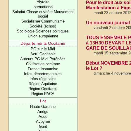
Histoire
Pour le droit aux so
International
Manifestation à Fig
Salariat Classe ouvrière Mouvement
mardi 23 octobre 201
social
Socialisme Communisme
Un nouveau journal s
Société (échos)
vendredi 2 octobre 20
Sociologie Sciences politiques
Union européenne
TOUS ENSEMBLE PO
à 13H30 DEVANT 
Départements Occitanie
GARE DE SOUILLAC
PG sur le Midi
mardi 15 septembre 2
Actu Occitanie
Auteurs PG Midi Pyrénées
Début NOVEMBRE 2
Civilisation occitane
le Lot ?
France Insoumise
dimanche 4 novembre
Infos départementales
Infos régionales
Région Aquitaine
Région Occitanie
Région PACA
Lot
Haute Garonne
Ariège
Aude
Aveyron
Gard