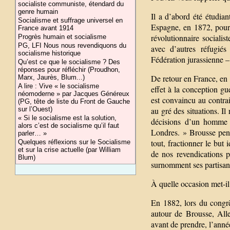
socialiste communiste, étendard du
genre humain
Il a d’abord été étudian
Socialisme et suffrage universel en
Espagne, en 1872, pour
France avant 1914
révolutionnaire socialis
Progrès humain et socialisme
PG, LFI Nous nous revendiquons du
avec d’autres réfugié
socialisme historique
Fédération jurassienne – 
Qu’est ce que le socialisme ? Des
réponses pour réfléchir (Proudhon,
De retour en France, en 
Marx, Jaurès, Blum...)
A lire : Vive « le socialisme
effet à la conception gu
néomoderne » par Jacques Généreux
est convaincu au contra
(PG, tête de liste du Front de Gauche
sur l’Ouest)
au gré des situations. Il
« Si le socialisme est la solution,
décisions d’un homme e
alors c’est de socialisme qu’il faut
Londres. » Brousse pens
parler… »
tout, fractionner le but
Quelques réflexions sur le Socialisme
et sur la crise actuelle (par William
de nos revendications p
Blum)
surnomment ses partisans
À quelle occasion met-il
En 1882, lors du congrè
autour de Brousse, Alle
avant de prendre, l’année