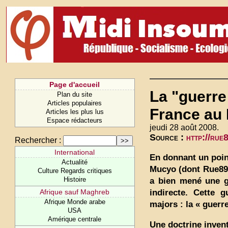
Page d'accueil
La "guerre
Plan du site
Articles populaires
France au
Articles les plus lus
Espace rédacteurs
jeudi 28 août 2008.
Source :
http://rue
Rechercher :
International
En donnant un poin
Actualité
Mucyo (dont Rue89 
Culture Regards critiques
Histoire
a bien mené une gu
indirecte. Cette 
Afrique sauf Maghreb
Afrique Monde arabe
majors : la « guerr
USA
Amérique centrale
Une doctrine inven