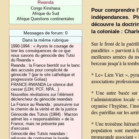
Rwanda
Congo Kinshasa
Pour comprendre l’
Afrique du Sud
indépendances. Pl
Afrique Questions continentales
découvre la doctrin
la coloniale : Char
Messages de forum: 0
Dans la même rubrique
Sur le front de la guér
1990-1994 : « Ayons le courage de
parallèles » parvient à 
tirer les conséquences de ce que
nous savons du génocide des Tutsi
meilleures armées du m
du Rwanda »
berceau jusqu’à la tombe 
Rwanda : la France bientôt sur le banc
des accusés pour complicité de
* Le« Lien Viet », pyra
génocide ? (par le site catholique et
progressiste Golias)
associations professionn
FRANCE-RWANDA Le silence doit
cesser (LDH, PCF, NPA...)
* Une autre basée sur l
Nouvelles révélations sur l’élément
l’administration locale
déclencheur du génocide rwandais
La France au Rwanda : poursuivre sur
organise l’hygiène, l’in
le chemin de la vérité et de la justice
des guérillas sur les arr
Génocide des Tutsis (1994) : Macron
admet les « responsabilités » de la
* Une troisième hiérarch
France, mais ne présente pas
d’excuses
population sont membr
Génocide des Tutsis rwandais :
propagande associant « le 
refusons de contourner la lourde