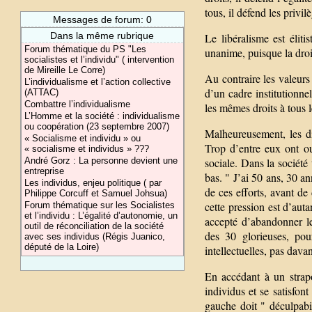
tous, il défend les privil
Messages de forum: 0
Dans la même rubrique
Le libéralisme est élit
Forum thématique du PS "Les
unanime, puisque la droi
socialistes et l’individu" ( intervention
de Mireille Le Corre)
Au contraire les valeurs
L’individualisme et l’action collective
d’un cadre institutionne
(ATTAC)
Combattre l’individualisme
les mêmes droits à tous 
L’Homme et la société : individualisme
ou coopération (23 septembre 2007)
Malheureusement, les di
« Socialisme et individu » ou
Trop d’entre eux ont oub
« socialisme et individus » ???
André Gorz : La personne devient une
sociale. Dans la société 
entreprise
bas. " J’ai 50 ans, 30 a
Les individus, enjeu politique ( par
de ces efforts, avant de
Philippe Corcuff et Samuel Johsua)
cette pression est d’aut
Forum thématique sur les Socialistes
et l’individu : L’égalité d’autonomie, un
accepté d’abandonner le
outil de réconciliation de la société
des 30 glorieuses, pou
avec ses individus (Régis Juanico,
député de la Loire)
intellectuelles, pas dava
En accédant à un strapon
individus et se satisfont
gauche doit " déculpabil