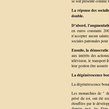
se soit présenté comme l
La réponse des socialis
double.
D’abord, l’augmentatio
en euros constants 2008
n’accepter aucun salaire
sociales patronales pour 
Ensuite, la démocratie
aux intérêts des actionna
télévision, le transport 
leur gestion être assurée
La dégénérescence bona
La dégénérescence bonapa
Les monarchies de " dro
privé du roi, ont été re
étouffées par le dévelo
dernier mot, les Etat