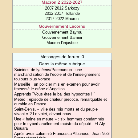
Macron 2 2022-2027
2007 2012 Sarkozy
2012 2017 Hollande
2017 2022 Macron
Gouvernement Lecornu
Gouvernement Bayrou
Gouvernement Barnier
Macron l’injustice
Messages de forum: 0
Dans la même rubrique
Suicides de lycéens/Parcoursup : une
marchandisation de l’école et de l’enseignement
toujours plus vorace
Marseille : un policier mis en examen pour avoir
fracassé le crâne d’Angelina
Apprentis "Vous êtes le bal des hypocrites ! "
Météo : épisode de chaleur précoce, remarquable et
durable en France
Saint-Denis, « ville des rois morts et du peuple
vivant » ? Le voici, devant nous !
Une « haine en meute » : six hommes condamnés
pour le cyberharcèlement raciste du député LFI Aly
Diouara
Après avoir calomnié Francesca Albanese, Jean-Noël