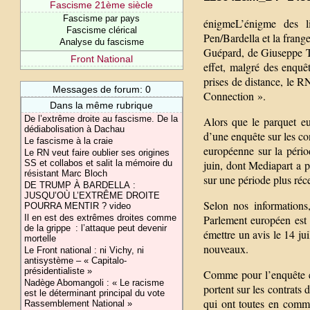
Fascisme 21ème siècle
Fascisme par pays
énigmeL’énigme des 
Fascisme clérical
Pen/Bardella et la frang
Analyse du fascisme
Guépard, de Giuseppe T
Front National
effet, malgré des enquê
prises de distance, le R
Messages de forum: 0
Connection ».
Dans la même rubrique
De l’extrême droite au fascisme. De la
Alors que le parquet e
dédiabolisation à Dachau
d’une enquête sur les co
Le fascisme à la craie
européenne sur la péri
Le RN veut faire oublier ses origines
SS et collabos et salit la mémoire du
juin, dont Mediapart a p
résistant Marc Bloch
sur une période plus réc
DE TRUMP À BARDELLA :
JUSQU’OÙ L’EXTRÊME DROITE
Selon nos informations
POURRA MENTIR ? video
Il en est des extrêmes droites comme
Parlement européen est 
de la grippe : l’attaque peut devenir
émettre un avis le 14 jui
mortelle
nouveaux.
Le Front national : ni Vichy, ni
antisystème – « Capitalo-
présidentialiste »
Comme pour l’enquête en
Nadège Abomangoli : « Le racisme
portent sur les contrats
est le déterminant principal du vote
qui ont toutes en commu
Rassemblement National »