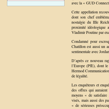
avec la « GUD Connect
Cette appellation reco
dont son chef emblémat
nostalgie du IIIe Reich
proximité idéologique 
Vladimir Poutine par ex
Condamné pour escroque
Chatillon est aussi un 
sentimentale avec Jordan
D’après ce nouveau rap
l’Europe (PfE), dont le
Hermod Communication, 
de légalité.
Les enquêteurs et enquê
des offres qui auraien
moyens « de satisfaire
visés, mais aussi des p
« de sérieuses préoccu