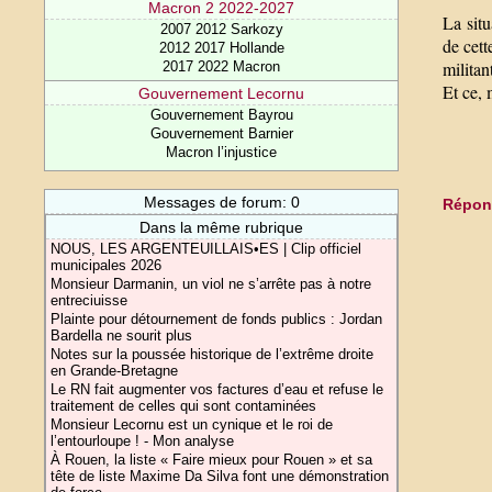
Macron 2 2022-2027
La situ
2007 2012 Sarkozy
de cett
2012 2017 Hollande
militan
2017 2022 Macron
Et ce,
Gouvernement Lecornu
Gouvernement Bayrou
Gouvernement Barnier
Macron l’injustice
Messages de forum: 0
Répond
Dans la même rubrique
NOUS, LES ARGENTEUILLAIS•ES | Clip officiel
municipales 2026
Monsieur Darmanin, un viol ne s’arrête pas à notre
entreciuisse
Plainte pour détournement de fonds publics : Jordan
Bardella ne sourit plus
Notes sur la poussée historique de l’extrême droite
en Grande-Bretagne
Le RN fait augmenter vos factures d’eau et refuse le
traitement de celles qui sont contaminées
Monsieur Lecornu est un cynique et le roi de
l’entourloupe ! - Mon analyse
À Rouen, la liste « Faire mieux pour Rouen » et sa
tête de liste Maxime Da Silva font une démonstration