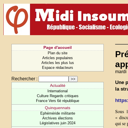
Page d'accueil
Pré
Plan du site
Articles populaires
ap
Articles les plus lus
Espace rédacteurs
mardi 
Rechercher :
Une p
Actualité
la st
International
Culture Regards critiques
https
France Vers 6è république
Quinquennats
Sous l
Ephéméride militante
« disc
Archives élections
qui se 
Législatives juin 2024