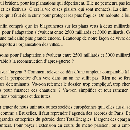
qui brûlent, pour les plantations qui dépérissent. Elle ne permettra pas l
et les festivals. C’est la vie et ses plaisirs qui sont menacés. La clim’
e qu’il faut de la clim’ pour protéger les plus fragiles. On redoute le 
nfin compris que les blagounettes sur les plans verts à deux milliards
 pour l’adaptation s’évaluent entre 2500 milliards et 3000 milliards. 
une radicalité plus grande encore. Beaucoup de notre façon de vivre doi
nsports à l’organisation des villes…
soins pour l’adaptation s’évaluent entre 2500 milliards et 3000 millia
ble à la reconstruction d’après-guerre ?
uver l’argent ? Comment relever ce défi d’une ampleur comparable à la 
t et la perspective d’un vote dans un an ne suffit pas. Rien ne se fer
ues déterminants. Va-t-on refermer le dossier, trop compliqué, trop cher
es pour financer ces chantiers ? Va-t-on simplifier et tout ramene
tions politiques et des luttes.
 tenter de nous unir aux autres sociétés européennes qui, elles aussi, so
 comme à Bruxelles, il faut reprendre l’agenda des accords de Paris. Et 
grandes entreprises du pétrole, dont TotalEnergies. L’argent des éparg
antiers. Pour payer l’extension en cours du métro parisien, on a empr