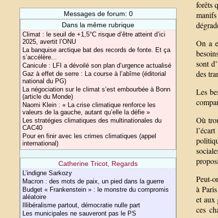
forêts 
manifs 
Messages de forum: 0
dégradé
Dans la même rubrique
Climat : le seuil de +1,5°C risque d’être atteint d’ici
On a e
2025, avertit l’ONU
La banquise arctique bat des records de fonte. Et ça
besoins
s’accélère...
sont d’
Canicule : LFI a dévoilé son plan d’urgence actualisé
des tra
Gaz à effet de serre : La course à l’abîme (éditorial
national du PG)
La négociation sur le climat s’est embourbée à Bonn
Les be
(article du Monde)
compara
Naomi Klein : « La crise climatique renforce les
valeurs de la gauche, autant qu’elle la défie »
Où tro
Les stratégies climatiques des multinationales du
CAC40
l’écar
Pour en finir avec les crimes climatiques (appel
politiq
international)
social
proposi
Catherine Tricot, Regards
L’indigne Sarkozy
Peut-on
Macron : des mots de paix, un pied dans la guerre
à Paris
Budget « Frankenstein » : le monstre du compromis
aléatoire
et aux 
Illibéralisme partout, démocratie nulle part
ces ch
Les municipales ne sauveront pas le PS