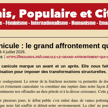
icule : le grand affrontement qu
 4 juillet 2026.
ce :
https://regards.fr/canicule-le-grand-affrontement-qui-v
 canicule marque un avant et un après. Elle nous fait
isation pour imposer des transformations structurelles.
le soulagement. Le retour de la fraîcheur nocturne va permettre de do
cet événement caniculaire va constituer une rupture dans notre façon d
ntinuons nos offrandes au dieu pétrole et à la déesse croissance. Cette p
t plusieurs jours, le débat public s’est enlisé dans de vaines polém
que nous fait souffrir et détruit notre environnement. La clim’ ne pou