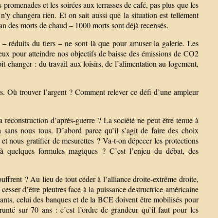
es promenades et les soirées aux terrasses de café, pas plus que les
 n’y changera rien. Et on sait aussi que la situation est tellement
bilan des morts de chaud – 1000 morts sont déjà recensés.
 – réduits du tiers – ne sont là que pour amuser la galerie. Les
Ceux pour atteindre nos objectifs de baisse des émissions de CO2
t changer : du travail aux loisirs, de l’alimentation au logement,
rds. Où trouver l’argent ? Comment relever ce défi d’une ampleur
reconstruction d’après-guerre ? La société ne peut être tenue à
a sans nous tous. D’abord parce qu’il s’agit de faire des choix
 et nous gratifier de mesurettes ? Va-t-on dépecer les protections
r à quelques formules magiques ? C’est l’enjeu du débat, des
uffrent ? Au lieu de tout céder à l’alliance droite-extrême droite,
cesser d’être pleutres face à la puissance destructrice américaine
nants, celui des banques et de la BCE doivent être mobilisés pour
unté sur 70 ans : c’est l’ordre de grandeur qu’il faut pour les