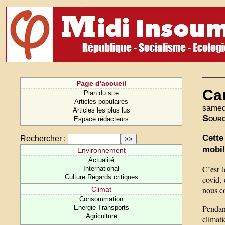
Page d'accueil
Can
Plan du site
Articles populaires
samedi
Articles les plus lus
Sour
Espace rédacteurs
Cette
Rechercher :
mobil
Environnement
Actualité
C’est 
International
Culture Regards critiques
covid, 
nous co
Climat
Consommation
Pendan
Energie Transports
Agriculture
climati