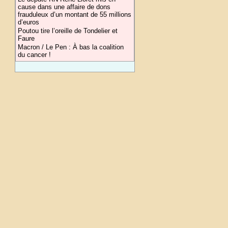
cause dans une affaire de dons
frauduleux d’un montant de 55 millions
d’euros
Poutou tire l’oreille de Tondelier et
Faure
Macron / Le Pen : À bas la coalition
du cancer !