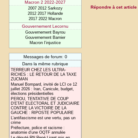
Macron 2 2022-2027
Répondre à cet article
2007 2012 Sarkozy
2012 2017 Hollande
2017 2022 Macron
Gouvernement Lecornu
Gouvernement Bayrou
Gouvernement Barnier
Macron l’injustice
Messages de forum: 0
Dans la même rubrique
TERREUR CHEZ LES ULTRA-
RICHES : LE RETOUR DE LA TAXE
ZUCMAN
Manuel Bompard, invité de LCI ce 12
juillet 2026 : Iran, Canicule, budget,
élections présidentielles
PEROU, TENTATIVE DE COUP
D’ETAT ELECTORAL ET JUDICIAIRE
CONTRE LA VICTOIRE DE LA
GAUCHE : RIPOSTE POPULAIRE
L’antifascisme est une vertu, pas un
crime
Préfecture, police et racisme :
anatomie d’une OQTF annulée
Le député RN René Lioret mis en