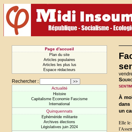
Page d'accueil
Fac
Plan du site
Articles populaires
se
Articles les plus lus
Espace rédacteurs
vendre
Sour
Rechercher :
senti
Actualité
Histoire
À moi
Capitalisme Economie Fascisme
dans 
International
un ca
Quinquennats
Ephéméride militante
Elle le
Archives élections
Législatives juin 2024
l’Assem