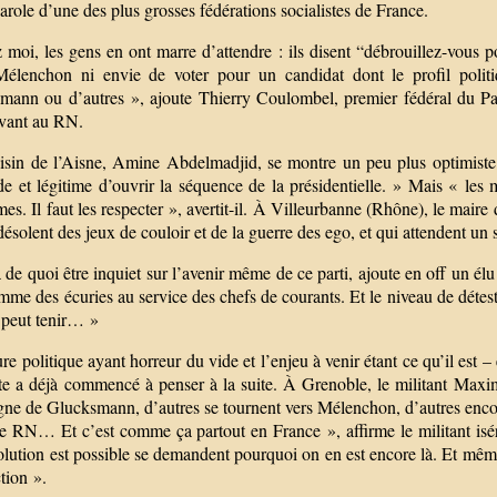
arole d’une des plus grosses fédérations socialistes de France.
moi, les gens en ont marre d’attendre : ils disent “débrouillez-vous p
Mélenchon ni envie de voter pour un candidat dont le profil polit
mann ou d’autres », ajoute Thierry Coulombel, premier fédéral du Pa
vant au RN.
isin de l’Aisne, Amine Abdelmadjid, se montre un peu plus optimiste.
e et légitime d’ouvrir la séquence de la présidentielle. » Mais « les mi
es. Il faut les respecter », avertit-il. À Villeurbanne (Rhône), le maire
désolent des jeux de couloir et de la guerre des ego, et qui attendent un 
a de quoi être inquiet sur l’avenir même de ce parti, ajoute en off un él
me des écuries au service des chefs de courants. Et le niveau de détes
 peut tenir… »
re politique ayant horreur du vide et l’enjeu à venir étant ce qu’il est –
nte a déjà commencé à penser à la suite. À Grenoble, le militant Maxi
ne de Glucksmann, d’autres se tournent vers Mélenchon, d’autres enco
le RN… Et c’est comme ça partout en France », affirme le militant isér
olution est possible se demandent pourquoi on en est encore là. Et même s
ction ».