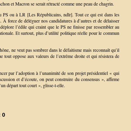
nchon et Macron se serait rétracté comme une peau de chagrin.
u PS ou à LR [Les Républicains, ndlr]. Tout ce qui est dans les
s. À force de déléguer nos candidatures à d’autres et de délaisser
déplore l’édile qui craint que le PS ne finisse par ressembler au
tionale. Et surtout, plus d’utilité politique réelle pour le commun
ône, ne veut pas sombrer dans le défaitisme mais reconnaît qu’il
e tout oppose aux valeurs de l’extrême droite et qui résistera de
cer par l’adoption à l’unanimité de son projet présidentiel « qui
cussion et d’écoute, on peut construire du consensus », affirme
n départ tout court », glisse-t-elle.
 0