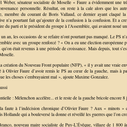
l Weber, sénateur socialiste de Moselle « Faure a évidemment une très 
onvenance personnelle. Résultat, on reste à la cale alors que les aut
le, membre du courant de Boris Vallaud, ce dernier ayant claqué la 
ative n’a pourtant fait qu’ajouter de la confusion à la confusion. Et a 
ire du parti et le président du groupe à l’Assemblée, qui avaient noué une
un an, les occasions de se refaire n’ont pourtant pas manqué. Le PS n’av
emblée avec un groupe renforcé ? « On a eu une élection européenne plu
 qu’on était revenus à une période de croissance. Mais depuis, tout s’es
Moselle.
a création du Nouveau Front populaire (NFP), « il y avait une vraie envi
é à Olivier Faure d’avoir remis le PS au cœur de la gauche, mais à par
 que les choses s’embrayaient mal », ajoute Maxime Gonzalez.
aussi
ntielle : Mélenchon accélère... et le reste de la gauche bricole encore 8
 la faute à l’indécision chronique d’Olivier Faure ? Aux « minots » du
s Hollande qui a bouleversé la donne et réveillé les guerres que l’on cro
ranco, nouveau maire socialiste de Puy-L’Évêque, village de 1 800 âm