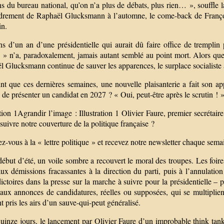
s du bureau national, qu’on n’a plus de débats, plus rien… », souffle l
ndrement de Raphaël Glucksmann à l’automne, le come-back de Franço
in.
 d’un an d’une présidentielle qui aurait dû faire office de tremplin p
 » n’a, paradoxalement, jamais autant semblé au point mort. Alors 
 Glucksmann continue de sauver les apparences, le surplace socialiste a 
t que ces dernières semaines, une nouvelle plaisanterie a fait son app
de présenter un candidat en 2027 ? « Oui, peut-être après le scrutin ! 
ation 1Agrandir l’image : Illustration 1 Olivier Faure, premier secréta
suivre notre couverture de la politique française ?
ez-vous à la « lettre politique » et recevez notre newsletter chaque sema
ébut d’été, un voile sombre a recouvert le moral des troupes. Les foir
ux démissions fracassantes à la direction du parti, puis à l’annulation
ictoires dans la presse sur la marche à suivre pour la présidentielle – 
aux annonces de candidatures, réelles ou supposées, qui se multipli
nt pris les airs d’un sauve-qui-peut généralisé.
quinze jours, le lancement par Olivier Faure d’un improbable think tan