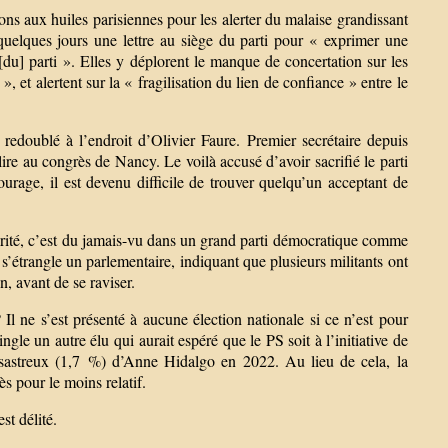
ions aux huiles parisiennes pour les alerter du malaise grandissant
a quelques jours une lettre au siège du parti pour « exprimer une
u] parti ». Elles y déplorent le manque de concertation sur les
, et alertent sur la « fragilisation du lien de confiance » entre le
 redoublé à l’endroit d’Olivier Faure. Premier secrétaire depuis
lire au congrès de Nancy. Le voilà accusé d’avoir sacrifié le parti
urage, il est devenu difficile de trouver quelqu’un acceptant de
rité, c’est du jamais-vu dans un grand parti démocratique comme
 s’étrangle un parlementaire, indiquant que plusieurs militants ont
n, avant de se raviser.
Il ne s’est présenté à aucune élection nationale si ce n’est pour
ngle un autre élu qui aurait espéré que le PS soit à l’initiative de
désastreux (1,7 %) d’Anne Hidalgo en 2022. Au lieu de cela, la
s pour le moins relatif.
st délité.