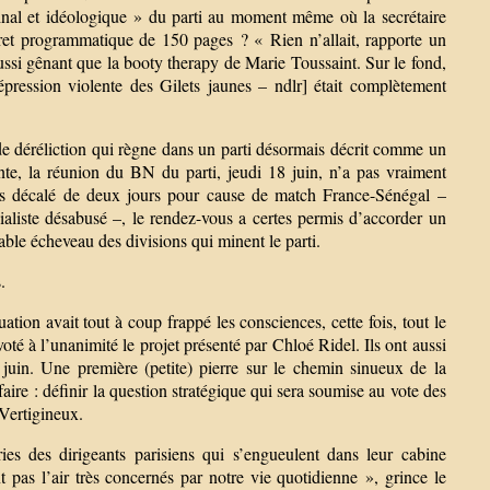
nal et idéologique » du parti au moment même où la secrétaire
vret programmatique de 150 pages ? « Rien n’allait, rapporte un
 aussi gênant que la booty therapy de Marie Toussaint. Sur le fond,
répression violente des Gilets jaunes – ndlr] était complètement
 de déréliction qui règne dans un parti désormais décrit comme un
te, la réunion du BN du parti, jeudi 18 juin, n’a pas vraiment
is décalé de deux jours pour cause de match France-Sénégal –
ialiste désabusé –, le rendez-vous a certes permis d’accorder un
table écheveau des divisions qui minent le parti.
.
ion avait tout à coup frappé les consciences, cette fois, tout le
oté à l’unanimité le projet présenté par Chloé Ridel. Ils ont aussi
 juin. Une première (petite) pierre sur le chemin sinueux de la
faire : définir la question stratégique qui sera soumise au vote des
 Vertigineux.
ries des dirigeants parisiens qui s’engueulent dans leur cabine
pas l’air très concernés par notre vie quotidienne », grince le