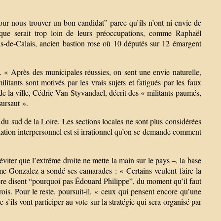
our nous trouver un bon candidat” parce qu’ils n’ont ni envie de
ique serait trop loin de leurs préoccupations, comme Raphaël
s-de-Calais, ancien bastion rose où 10 députés sur 12 émargent
 « Après des municipales réussies, on sent une envie naturelle,
litants sont motivés par les vrais sujets et fatigués par les faux
 de la ville, Cédric Van Styvandael, décrit des « militants paumés,
sursaut ».
u du sud de la Loire. Les sections locales ne sont plus considérées
tation interpersonnel est si irrationnel qu’on se demande comment
 éviter que l’extrême droite ne mette la main sur le pays –, la base
me Gonzalez a sondé ses camarades : « Certains veulent faire la
re disent “pourquoi pas Édouard Philippe”, du moment qu’il faut
ois. Pour le reste, poursuit-il, « ceux qui pensent encore qu’une
’ils vont participer au vote sur la stratégie qui sera organisé par