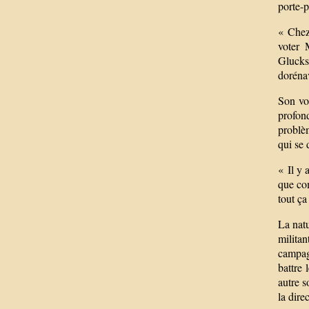
porte-p
« Chez 
voter 
Glucks
doréna
Son vo
profond
problèm
qui se 
« Il y 
que com
tout ça
La natu
milita
campag
battre 
autre s
la dire