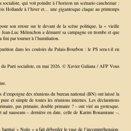
a socialiste, qui voit poindre à l’horizon un scénario cauchemar :
is Hollande à l’hiver et… une gigantesque claque au printemps
our son retour sur le devant de la scène politique, la « vieille
que Jean-Luc Mélenchon a démarré sa campagne en trombe et que
fini par tourner à l’humiliation.
arition dans les couloirs du Palais-Bourbon : le PS sera-t-il en
»
ire du Parti socialiste, en mai 2026. © Xavier Galiana / AFP Vous
ine.
es d’empoigne des réunions du bureau national (BN) ont laissé la
 pure et simple de toutes les réunions internes. Les déclarations
primaire, pas primaire, double primaire ? – ont viré au grotesque.
ent ad nauseam – dernière en date, celle de Karim Bouamrane –,
k baptisé « Noûs » a fait déborder le vase de l’incompréhension.