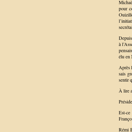
Michaë
pour c
Ouizil
l’initi
secréta
Depuis 
à l’Ass
pensais
élu en 
Après l
sais gr
sentir
À lire 
Préside
Est-ce
Françoi
Rémi B