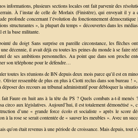
os informations, plusieurs sections locales ont fait parvenir des résolut
terrain. À l’instar de celle de Morlaix (Finistère), qui envoyait il y 
tude profonde concernant l’évolution du fonctionnement démocratique [d
ions structurantes », la plupart du temps « découvertes dans les médias »
l et la base militante.
ointé du doigt Sans surprise en pareille circonstance, les flèches ont
 une décennie, il avait déjà eu toutes les peines du monde à se faire réé
autel de ses ambitions personnelles. Au point que dans son proche ento
her son téléphone pour le défendre…
ler toutes les réunions de BN depuis deux mois parce qu’il est en mino
e. Olivier ressemble de plus en plus à Ciotti reclus dans son bureau ! »,
 déposer des recours au tribunal administratif pour débloquer la situatio
fait Faure en huit ans à la tête du PS ? Quels combats a-t-il menés ? 
sa circo aux législatives. Aujourd’hui, il est totalement démonétisé », ci
struction d’une « grande force écolo et socialiste » après le score 
on à la rose se serait contentée de « sauver les meubles ». Avec un succè
ais qu’on était revenus à une période de croissance. Mais depuis, tout s’e