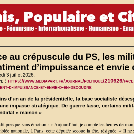
e au crépuscule du PS, les mili
ntiment d’impuissance et envie
di 3 juillet 2026.
ce :
https://www.mediapart.fr/journal/politique/210626/face
ment-d-impuissance-et-envie-d-en-decoudre
ns d’un an de la présidentielle, la base socialiste dése
une impasse stratégique. De guerre lasse, certains milita
ndidat « maison ».
 dit presque sans émotion : « Aujourd’hui, je compte les heures de mon 
blée nationale, à Paris, cette députée secoue la tête, résignée. « Il ne