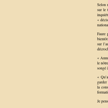
Selon n
sur le 
inquié
« décis
nationa
Faure p
bientôt
sur l’
décroc
« Annu
le nôtr
songé à
« Qu’a 
garder 
la con
formati
Je pens