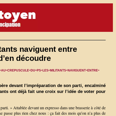
tants naviguent entre
 d’en découdre
-au-crepuscule-du-ps-les-militants-naviguent-entre-
spère devant l’impréparation de son parti, encalminé
nts ont déjà fait une croix sur l’idée de voter pour
parti. » Attablée devant un expresso dans une brasserie à côté de
 se passe plus rien chez nous : ça fait des mois qu’on n’a plus de