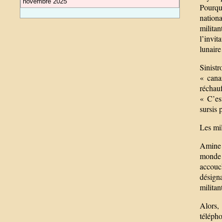
novembre 2025
Pourqu
nation
militan
l’invit
lunair
Sinistr
« cana
réchau
« C’est
sursis 
Les mil
Amine A
monde a
accouc
désigna
militan
Alors,
téléph