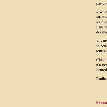
parvenu
« Aujo
interst
les que
Parti r
des mor
À Vill
se conc
toutes 
Chloé R
n’a ri
l’eurod
Paulin
Répond