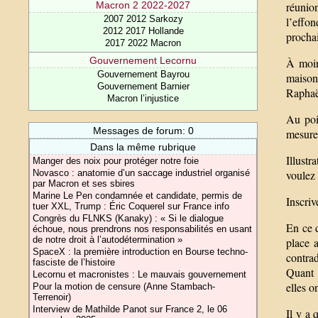
réunion
Macron 2 2022-2027
2007 2012 Sarkozy
l’effo
2012 2017 Hollande
procha
2017 2022 Macron
Gouvernement Lecornu
À moins
Gouvernement Bayrou
maison
Gouvernement Barnier
Raphaël
Macron l’injustice
Au poin
Messages de forum: 0
mesure 
Dans la même rubrique
Illustr
Manger des noix pour protéger notre foie
voulez 
Novasco : anatomie d’un saccage industriel organisé
par Macron et ses sbires
Marine Le Pen condamnée et candidate, permis de
Inscriv
tuer XXL, Trump : Éric Coquerel sur France info
Congrès du FLNKS (Kanaky) : « Si le dialogue
En ce d
échoue, nous prendrons nos responsabilités en usant
de notre droit à l’autodétermination »
place a
SpaceX : la première introduction en Bourse techno-
contrad
fasciste de l’histoire
Quant 
Lecornu et macronistes : Le mauvais gouvernement
elles o
Pour la motion de censure (Anne Stambach-
Terrenoir)
Interview de Mathilde Panot sur France 2, le 06
Il y a 