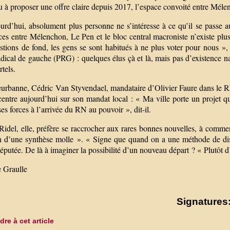
 à proposer une offre claire depuis 2017, l’espace convoité entre Méle
urd’hui, absolument plus personne ne s’intéresse à ce qu’il se passe a
ices entre Mélenchon, Le Pen et le bloc central macroniste n’existe plu
stions de fond, les gens se sont habitués à ne plus voter pour nous », 
adical de gauche (PRG) : quelques élus çà et là, mais pas d’existence na
tels.
eurbanne, Cédric Van Styvendael, mandataire d’Olivier Faure dans le Rh
entre aujourd’hui sur son mandat local : « Ma ville porte un projet qu
ses forces à l’arrivée du RN au pouvoir », dit-il.
idel, elle, préfère se raccrocher aux rares bonnes nouvelles, à commen
en d’une synthèse molle ». « Signe que quand on a une méthode de dis
éputée. De là à imaginer la possibilité d’un nouveau départ ? « Plutôt d’u
e Graulle
Signatures:
re à cet article