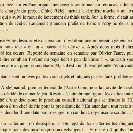
oi créer un énième organisme censé « contribuer au renouveau doctri
ale chargée du projet, Chloé Ridel, mettait la dernière touche à un li
t qui a suivi le raout de lancement du think tank. Sur la forme, c’était
ation de Didier Lallement [l’ancien préfet de Paris à l’origine de la 
e… »
ose Entre désarroi et exaspération, c’est donc une impression générale
rd sans tête » ou un « bateau à la dérive ». Après deux mois d’atten
ffé les cœurs. Reporté de semaine en semaine par Olivier Faure, pu
 dire combien l’avenir du pays tient à peu de chose ! », raille un soc
précaire au premier secrétaire. Mais il est loin d’avoir démêlé l’épouvan
itants sont motivés par les vrais sujets et fatigués par les faux problèmes
bdelmadjid, premier fédéral de l’Aisne Comme si la gravité de la situat
 décidé de calmer le jeu. Résolus à faire bonne figure, les cadres ont v
hé d’une date pour le prochain conseil national qui se tiendra le 30
tion d’un chef de file pour la présidentielle ? En attendant, tout reste à 
ts, décider d’une date pour désigner un candidat, organiser le scrutin…
 sur le terrain, on désespère. « On regarde tous atterrés les dingue
onique pour des raisons qui nous échappent… Et on se dit qu’ils n’ont 