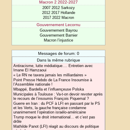
Macron 2 2022-2027
2007 2012 Sarkozy
2012 2017 Hollande
2017 2022 Macron
Gouvernement Lecornu
Gouvernement Bayrou
Gouvernement Barnier
Macron l’injustice
Messages de forum: 0
Dans la même rubrique
Antiracisme, lutte médiatique…. Entretien avec
Imane El Hamzaoui
« Le RN ne taxera jamais les milliardaires »
Point Presse Hebdo de La France Insoumise à
l’Assemblée nationale !
Mbappé, Bardella et l’influençeuse Polska
Municipales à Toulouse : Va-t-on devoir revoter après
le recours de l’insoumis François Piquemal ?
Guerre en Iran : du PCF à LFI en passant par le PS
et les Verts, la gauche française condamne
unanimement l’opération israélo-américaine
Trump moque le droit international… et c’est pas
drôle
Mathilde Panot (LFI) réagit au discours de politique