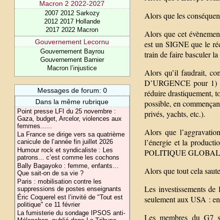
Macron 2 2022-2027
2007 2012 Sarkozy
Alors que les conséquenc
2012 2017 Hollande
2017 2022 Macron
Alors que cet évènement
Gouvernement Lecornu
est un SIGNE que le réc
Gouvernement Bayrou
train de faire basculer
Gouvernement Barnier
Macron l’injustice
Alors qu’il faudrait,
D’URGENCE pour 1) pro
Messages de forum: 0
réduire drastiquement, t
Dans la même rubrique
possible, en commençant p
Point presse LFI du 25 novembre :
privés, yachts, etc.).
Gaza, budget, Arcelor, violences aux
femmes......
Alors que l’aggravation
La France se dirige vers sa quatrième
l’énergie et la product
canicule de l’année fin juillet 2026
Humour rock et syndicaliste : Les
POLITIQUE GLOBALE en p
patrons... c’est comme les cochons
Bally Bagayoko : femme, enfants…
Alors que tout cela saute
Que sait-on de sa vie ?
Paris : mobilisation contre les
Les investissements de 
suppressions de postes enseignants
Éric Coquerel est l’invité de "Tout est
seulement aux USA : en 
politique" ce 11 février
La fumisterie du sondage IPSOS anti-
Les membres du G7 se 