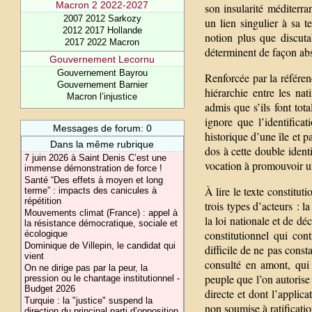
Macron 2 2022-2027
son insularité méditerra
2007 2012 Sarkozy
un lien singulier à sa t
2012 2017 Hollande
notion plus que discuta
2017 2022 Macron
déterminent de façon ab
Gouvernement Lecornu
Gouvernement Bayrou
Renforcée par la référenc
Gouvernement Barnier
hiérarchie entre les nat
Macron l’injustice
admis que s’ils font tot
ignore que l’identifica
Messages de forum: 0
historique d’une île et p
Dans la même rubrique
dos à cette double identi
7 juin 2026 à Saint Denis C’est une
vocation à promouvoir un
immense démonstration de force !
Santé “Des effets à moyen et long
À lire le texte constitut
terme” : impacts des canicules à
répétition
trois types d’acteurs : 
Mouvements climat (France) : appel à
la loi nationale et de d
la résistance démocratique, sociale et
constitutionnel qui con
écologique
Dominique de Villepin, le candidat qui
difficile de ne pas cons
vient
consulté en amont, qui 
On ne dirige pas par la peur, la
peuple que l’on autorise
pression ou le chantage institutionnel -
Budget 2026
directe et dont l’applica
Turquie : la "justice" suspend la
non soumise à ratificat
direction du principal parti d’opposition