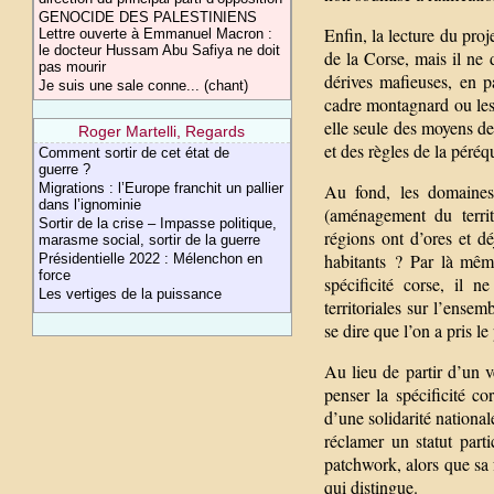
GENOCIDE DES PALESTINIENS
Enfin, la lecture du pro
Lettre ouverte à Emmanuel Macron :
le docteur Hussam Abu Safiya ne doit
de la Corse, mais il ne 
pas mourir
dérives mafieuses, en p
Je suis une sale conne... (chant)
cadre montagnard ou les 
elle seule des moyens de 
Roger Martelli, Regards
et des règles de la péréq
Comment sortir de cet état de
guerre ?
Au fond, les domaines
Migrations : l’Europe franchit un pallier
dans l’ignominie
(aménagement du terri
Sortir de la crise – Impasse politique,
régions ont d’ores et dé
marasme social, sortir de la guerre
habitants ? Par là mêm
Présidentielle 2022 : Mélenchon en
force
spécificité corse, il 
Les vertiges de la puissance
territoriales sur l’ense
se dire que l’on a pris l
Au lieu de partir d’un v
penser la spécificité co
d’une solidarité nationa
réclamer un statut part
patchwork, alors que sa 
qui distingue.