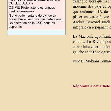
exsangue alors que la F
OU LES DEUX ?
moyenne des pays europé
C.6 PIE Protohistoire et langues
que seulement 1% des 
méditerranéennes
Niche parlementaire de LFI ce 27
placer en garde à vue l
novembre – Les insoumis défendront
Andréa Bescond lundi 8
l’exonération de la CSG pour les
intégrale en rejoignant 
apprentis
La Macronie agonisante 
enfants. Le RN au pouv
clair : faire voter une l
gauche et des écologiste
Julie El Mokrani Tomas
Répondre à cet article