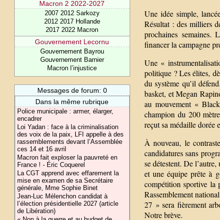
Macron 2 2022-2027
Une idée simple, lancée
2007 2012 Sarkozy
2012 2017 Hollande
Résultat : des milliers 
2017 2022 Macron
prochaines semaines. L
Gouvernement Lecornu
financer la campagne pré
Gouvernement Bayrou
Gouvernement Barnier
Une « instrumentalisati
Macron l’injustice
politique ? Les élites, dè
du système qu’il défend
Messages de forum: 0
basket, et Megan Rapino
Dans la même rubrique
au mouvement « Black 
Police municipale : armer, élarger,
champion du 200 mètres,
encadrer
reçut sa médaille dorée 
Loi Yadan : face à la criminalisation
des voix de la paix, LFI appelle à des
À nouveau, le contraste
rassemblements devant l’Assemblée
ces 14 et 16 avril
candidatures sans progra
Macron fait exploser la pauvreté en
se détestent. De l’autre
France ! - Éric Coquerel
et une équipe prête à g
La CGT apprend avec effarement la
mise en examen de sa Secrétaire
compétition sportive la
générale, Mme Sophie Binet
Rassemblement national 
Jean-Luc Mélenchon candidat à
27 » sera fièrement arbo
l’élection présidentielle 2027 (article
de Libération)
Notre brève.
« Non à la guerre et au budget de