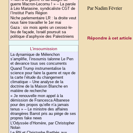
guerre Macron-Lecornu ! » – La parole
Par Nadim Février
à Léo Mariasine, syndicaliste CGT de
l’Institut Paris Région
Niche parlementaire LR : la droite veut
nous faire travailler le 1er mai
Gaza : six mois après un cessez-le-
feu de façade, Israël poursuit sa
politique d’asphyxie des Palestiniens
Répondre à cet article
L’insoumission
La dynamique de Mélenchon
s’amplifie, l’insoumis talonne Le Pen
et devance tous ses concurrents
Quand Trump instrumentalise la
science pour faire la guerre et raye de
la carte l’étude du changement
climatique – Une analyse de la
doctrine de la Maison Blanche en
matière de recherche
« Je renouvelle mon appel à la
démission de Francesca Albanese
pour des propos qu’elle n’a jamais
tenus » – Le ministre des affaires
étrangères Barrot pris au piège de ses
propres fake news
L’Odyssée d’Homère, par Christopher
Nolan
Le RN et Christophe Barthès aux