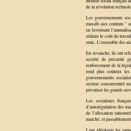
modèle social français d
de la révolution technol
Les gouvernements socia
massifs aux contrats " at
en favorisant l’annualis
réduire le coût du travai
smic. L’ensemble des aid
En revanche, ils ont ref
société de précarité g
renforcement de la légis
rend plus coûteux les 
gouvernements socialist
secteur concurrentiel m
privatiser les grands ser
Les socialistes frança
d’autorégulation des mar
de l’allocation rationne
marché, et passablement d
Leur idéologie les rapp