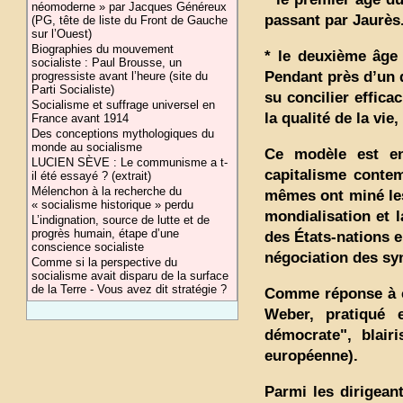
néomoderne » par Jacques Généreux
passant par Jaurès
(PG, tête de liste du Front de Gauche
sur l’Ouest)
Biographies du mouvement
* le deuxième âge 
socialiste : Paul Brousse, un
Pendant près d’un d
progressiste avant l’heure (site du
Parti Socialiste)
su concilier effica
Socialisme et suffrage universel en
la qualité de la vie
France avant 1914
Des conceptions mythologiques du
monde au socialisme
Ce modèle est en
LUCIEN SÈVE : Le communisme a t-
capitalisme contem
il été essayé ? (extrait)
Mélenchon à la recherche du
mêmes ont miné les
« socialisme historique » perdu
mondialisation et l
L’indignation, source de lutte et de
progrès humain, étape d’une
des États-nations 
conscience socialiste
négociation des sy
Comme si la perspective du
socialisme avait disparu de la surface
de la Terre - Vous avez dit stratégie ?
Comme réponse à ce
Weber, pratiqué e
démocrate", blair
européenne).
Parmi les dirigean