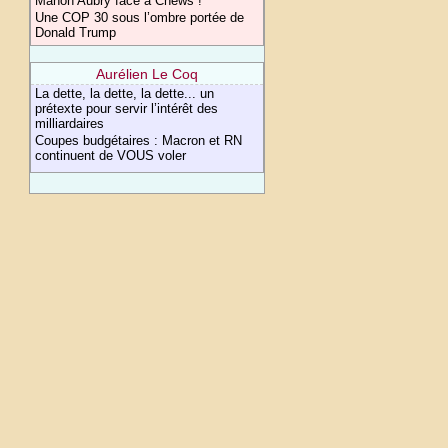
Manon Aubry face à Cnews !
Une COP 30 sous l’ombre portée de
Donald Trump
Aurélien Le Coq
La dette, la dette, la dette... un
prétexte pour servir l’intérêt des
milliardaires
Coupes budgétaires : Macron et RN
continuent de VOUS voler