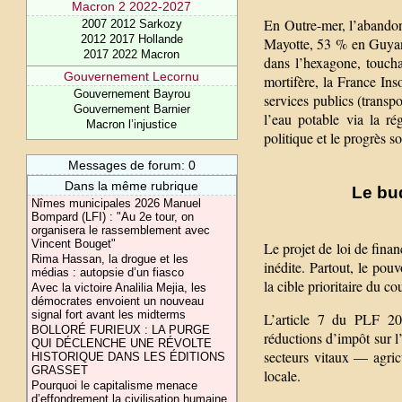
Macron 2 2022-2027
En Outre-mer, l’abandon 
2007 2012 Sarkozy
2012 2017 Hollande
Mayotte, 53 % en Guyane
2017 2022 Macron
dans l’hexagone, toucha
Gouvernement Lecornu
mortifère, la France In
Gouvernement Bayrou
services publics (transpo
Gouvernement Barnier
l’eau potable via la ré
Macron l’injustice
politique et le progrès s
Messages de forum: 0
Dans la même rubrique
Le bud
Nîmes municipales 2026 Manuel
Bompard (LFI) : "Au 2e tour, on
organisera le rassemblement avec
Vincent Bouget"
Le projet de loi de fina
Rima Hassan, la drogue et les
inédite. Partout, le pou
médias : autopsie d’un fiasco
la cible prioritaire du co
Avec la victoire Analilia Mejia, les
démocrates envoient un nouveau
signal fort avant les midterms
L’article 7 du PLF 20
BOLLORÉ FURIEUX : LA PURGE
réductions d’impôt sur l
QUI DÉCLENCHE UNE RÉVOLTE
secteurs vitaux — agricu
HISTORIQUE DANS LES ÉDITIONS
GRASSET
locale.
Pourquoi le capitalisme menace
d’effondrement la civilisation humaine