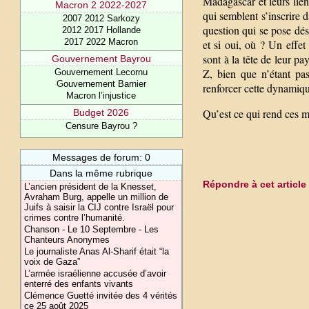
Madagascar et leurs lien
Macron 2 2022-2027
qui semblent s’inscrire
2007 2012 Sarkozy
question qui se pose déso
2012 2017 Hollande
2017 2022 Macron
et si oui, où ? Un effet
sont à la tête de leur 
Gouvernement Bayrou
Z, bien que n’étant pa
Gouvernement Lecornu
Gouvernement Barnier
renforcer cette dynamiq
Macron l’injustice
Qu’est ce qui rend ces mo
Budget 2026
Censure Bayrou ?
Messages de forum: 0
Dans la même rubrique
Répondre à cet article
L’ancien président de la Knesset,
Avraham Burg, appelle un million de
Juifs à saisir la CIJ contre Israël pour
crimes contre l’humanité.
Chanson - Le 10 Septembre - Les
Chanteurs Anonymes
Le journaliste Anas Al-Sharif était “la
voix de Gaza”
L’armée israélienne accusée d’avoir
enterré des enfants vivants
Clémence Guetté invitée des 4 vérités
ce 25 août 2025