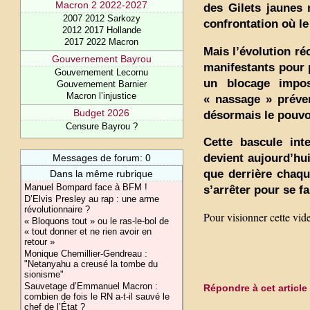
Macron 2 2022-2027
des Gilets jaunes 
2007 2012 Sarkozy
confrontation où le
2012 2017 Hollande
2017 2022 Macron
Mais l’évolution ré
Gouvernement Bayrou
manifestants pour 
Gouvernement Lecornu
un blocage impos
Gouvernement Barnier
Macron l’injustice
« nassage » préven
Budget 2026
désormais le pouvoi
Censure Bayrou ?
Cette bascule int
devient aujourd’hui
Messages de forum: 0
que derrière chaqu
Dans la même rubrique
Manuel Bompard face à BFM !
s’arrêter pour se fa
D’Elvis Presley au rap : une arme
révolutionnaire ?
Pour visionner cette vid
« Bloquons tout » ou le ras-le-bol de
« tout donner et ne rien avoir en
retour »
Monique Chemillier-Gendreau :
"Netanyahu a creusé la tombe du
sionisme"
Sauvetage d’Emmanuel Macron :
Répondre à cet article
combien de fois le RN a-t-il sauvé le
chef de l’État ?