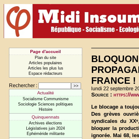
Page d'accueil
BLOQUONS
Plan du site
Articles populaires
PROPAGAN
Articles les plus lus
Espace rédacteurs
FRANCE !
Rechercher :
lundi 22 septembre 2
Actualité
Source :
https://w
Socialisme Communisme
Sociologie Sciences politiques
Le blocage a toujou
Histoire
Des grèves ouvriè
Quinquennats
syndicales du XXᵉ
Archives élections
bloquer la producti
Législatives juin 2024
Ephéméride militante
ignorée. Mai 68, le