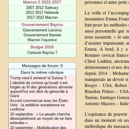
personnes et autre perte
Macron 2 2022-2027
2007 2012 Sarkozy
La veille et l’accompag
2012 2017 Hollande
2017 2022 Macron
insoumises Emma Fourrea
font peser les méthodes
Gouvernement Bayrou
aussi personnelle que r
Gouvernement Lecornu
Gouvernement Barnier
nous rassurent. « Je sa
Macron l’injustice
d’assister impuissante 
Budget 2026
Emma. À bord, il y a s
Censure Bayrou ?
Romano (avocat franco-a
Chloé Ludden, ancienne
Messages de forum: 0
démissionner) et nos deu
Dans la même rubrique
depuis 2014 : Mohamed 
Trump veut-il annexer la Suisse ?
manquerais au devoir si 
L’identité de victime qu’Israël s’est
Berger – USA, Robert Ma
forgée au fil des générations alimente
Braedon Peluso – USA,
aujourd’hui son déni du génocide à
Gaza
Tunisie, Santiago Gonz
Accord commercial avec les États-
Antonio Mazzeo – Itali
Unis : la reddition européenne se
confirme
L’espérance de pouvoir p
10 septembre : « Le peuple cherche
désespérément un moyen de se faire
dans un moment où seul
entendre »
méthodique du massacre.
10 septembre – Multiplication des