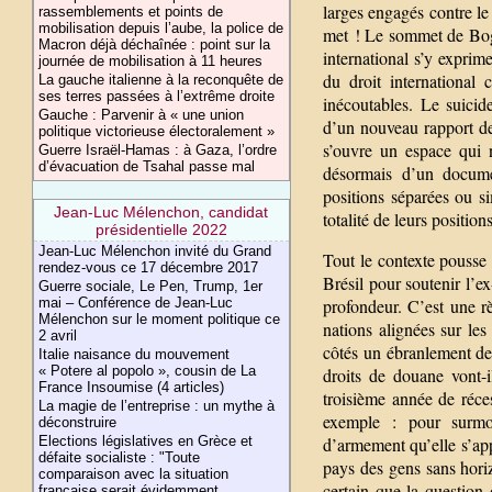
larges engagés contre l
rassemblements et points de
mobilisation depuis l’aube, la police de
met ! Le sommet de Bog
Macron déjà déchaînée : point sur la
international s’y exprim
journée de mobilisation à 11 heures
du droit international
La gauche italienne à la reconquête de
ses terres passées à l’extrême droite
inécoutables. Le suici
Gauche : Parvenir à « une union
d’un nouveau rapport de
politique victorieuse électoralement »
s’ouvre un espace qui 
Guerre Israël-Hamas : à Gaza, l’ordre
d’évacuation de Tsahal passe mal
désormais d’un docume
positions séparées ou s
Jean-Luc Mélenchon, candidat
totalité de leurs position
présidentielle 2022
Jean-Luc Mélenchon invité du Grand
Tout le contexte pousse
rendez-vous ce 17 décembre 2017
Brésil pour soutenir l’ex
Guerre sociale, Le Pen, Trump, 1er
mai – Conférence de Jean-Luc
profondeur. C’est une r
Mélenchon sur le moment politique ce
nations alignées sur les
2 avril
côtés un ébranlement de
Italie naisance du mouvement
« Potere al popolo », cousin de La
droits de douane vont-
France Insoumise (4 articles)
troisième année de réc
La magie de l’entreprise : un mythe à
exemple : pour surmon
déconstruire
Elections législatives en Grèce et
d’armement qu’elle s’ap
défaite socialiste : "Toute
pays des gens sans horiz
comparaison avec la situation
certain que la question
française serait évidemment