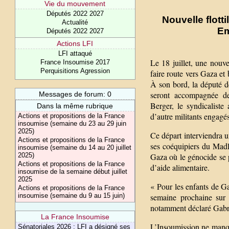
Vie du mouvement
Députés 2022 2027
Nouvelle flotti
Actualité
Em
Députés 2022 2027
Actions LFI
LFI attaqué
Le 18 juillet, une nouvel
France Insoumise 2017
Perquisitions Agression
faire route vers Gaza et b
À son bord, la député 
seront accompagnée de 
Messages de forum: 0
Berger, le syndicaliste
Dans la même rubrique
d’autre militants engagé
Actions et propositions de la France
insoumise (semaine du 23 au 29 juin
2025)
Ce départ interviendra un
Actions et propositions de la France
ses coéquipiers du Madl
insoumise (semaine du 14 au 20 juillet
Gaza où le génocide se p
2025)
Actions et propositions de la France
d’aide alimentaire.
insoumise de la semaine début juillet
2025
« Pour les enfants de Ga
Actions et propositions de la France
semaine prochaine sur
insoumise (semaine du 9 au 15 juin)
notamment déclaré Gabrie
La France Insoumise
L’Insoumission ne manque
Sénatoriales 2026 : LFI a désigné ses