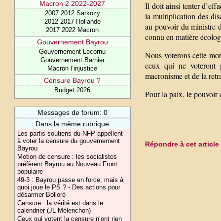
Macron 2 2022-2027
Il doit ainsi tenter d’ef
2007 2012 Sarkozy
la multiplication des di
2012 2017 Hollande
au pouvoir du ministre de
2017 2022 Macron
connu en matière écolog
Gouvernement Bayrou
Gouvernement Lecornu
Nous voterons cette moti
Gouvernement Barnier
ceux qui ne voteront 
Macron l’injustice
macronisme et de la retra
Censure Bayrou ?
Budget 2026
Pour la paix, le pouvoir
Messages de forum: 0
Dans la même rubrique
Les partis soutiens du NFP appellent
à voter la censure du gouvernement
Répondre à cet article
Bayrou
Motion de censure : les socialistes
préfèrent Bayrou au Nouveau Front
populaire
49-3 : Bayrou passe en force, mais à
quoi joue le PS ? - Des actions pour
désarmer Bolloré
Censure : la vérité est dans le
calendrier (JL Mélenchon)
Ceux qui votent la censure n’ont rien