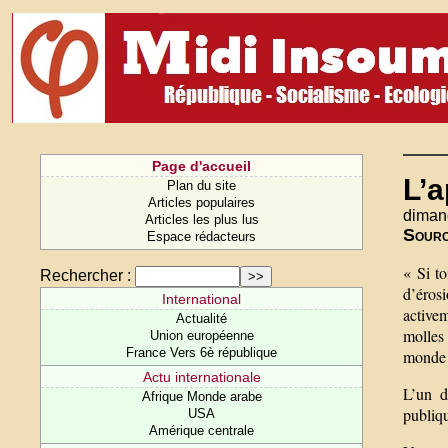
Page d'accueil
L’
Plan du site
Articles populaires
diman
Articles les plus lus
Sour
Espace rédacteurs
« Si to
Rechercher :
d’éros
International
activem
Actualité
molles
Union européenne
France Vers 6è république
monde
Actu internationale
L’un d
Afrique Monde arabe
publiqu
USA
Amérique centrale