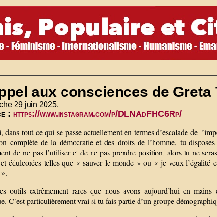
appel aux consciences de Greta
che 29 juin 2025.
ce :
https://www.instagram.com/p/DLNAdFHC6Rp/
i, dans tout ce qui se passe actuellement en termes d’escalade de l’im
ion complète de la démocratie et des droits de l’homme, tu disposes
ent de ne pas l’utiliser et de ne pas prendre position, alors tu ne ser
 et édulcorées telles que « sauver le monde » ou « je veux l’égalité e
 ».
es outils extrêmement rares que nous avons aujourd’hui en mains est 
e. C’est particulièrement vrai si tu fais partie d’un groupe démographiq