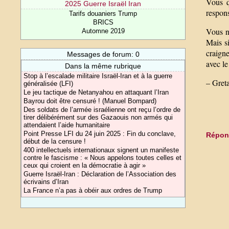
Vous q
2025 Guerre Israël Iran
respons
Tarifs douaniers Trump
BRICS
Vous n’
Automne 2019
Mais s
craigne
Messages de forum: 0
avec le
Dans la même rubrique
Stop à l’escalade militaire Israël-Iran et à la guerre
– Gret
généralisée (LFI)
Le jeu tactique de Netanyahou en attaquant l’Iran
Bayrou doit être censuré ! (Manuel Bompard)
Des soldats de l’armée israélienne ont reçu l’ordre de
tirer délibérément sur des Gazaouis non armés qui
attendaient l’aide humanitaire
Point Presse LFI du 24 juin 2025 : Fin du conclave,
Répond
début de la censure !
400 intellectuels internationaux signent un manifeste
contre le fascisme : « Nous appelons toutes celles et
ceux qui croient en la démocratie à agir »
Guerre Israël-Iran : Déclaration de l’Association des
écrivains d’Iran
La France n’a pas à obéir aux ordres de Trump