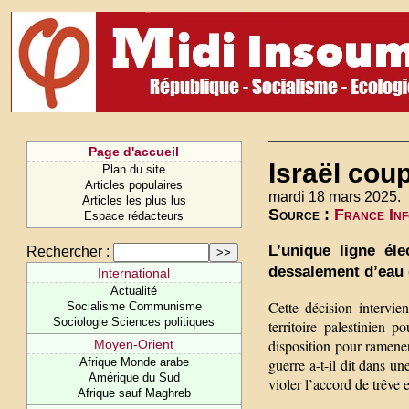
Page d'accueil
Israël coup
Plan du site
Articles populaires
mardi 18 mars 2025.
Articles les plus lus
Source :
France Inf
Espace rédacteurs
L’unique ligne éle
Rechercher :
dessalement d’eau d
International
Actualité
Cette décision intervie
Socialisme Communisme
Sociologie Sciences politiques
territoire palestinien 
disposition pour ramener
Moyen-Orient
guerre a-t-il dit dans u
Afrique Monde arabe
Amérique du Sud
violer l’accord de trêve 
Afrique sauf Maghreb