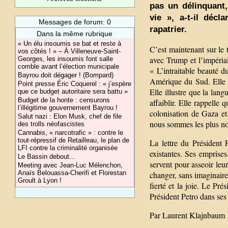
pas un délinquant,
vie », a-t-il déc
Messages de forum: 0
rapatrier.
Dans la même rubrique
« Un élu insoumis se bat et reste à
C’est maintenant sur le t
vos côtés ! » – À Villeneuve-Saint-
avec Trump et l’impéria
Georges, les insoumis font salle
comble avant l’élection municipale
« L’intraitable beauté 
Bayrou doit dégager ! (Bompard)
Amérique du Sud. Elle ci
Point presse Éric Coquerel : « j’espère
Elle illustre que la lan
que ce budget autoritaire sera battu »
Budget de la honte : censurons
affaiblir. Elle rappell
l’illégitime gouvernement Bayrou !
colonisation de Gaza e
Salut nazi : Elon Musk, chef de file
nous sommes les plus n
des trolls néofascistes
Cannabis, « narcotrafic » : contre le
tout-répressif de Retailleau, le plan de
La lettre du Président P
LFI contre la criminalité organisée
existantes. Ses emprises
Le Bassin debout...
servent pour asseoir le
Meeting avec Jean-Luc Mélenchon,
Anaïs Belouassa-Cherifi et Florestan
changer, sans imaginaire
Groult à Lyon !
fierté et la joie. Le Pr
Président Petro dans ses
Par Laurent Klajnbaum