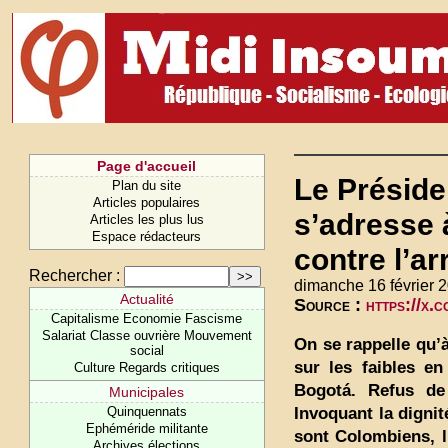
Page d'accueil
Le Préside
Plan du site
Articles populaires
s’adresse à
Articles les plus lus
Espace rédacteurs
contre l’a
Rechercher :
dimanche 16 février 
Actualité
Source :
https://x
Capitalisme Economie Fascisme
Salariat Classe ouvrière Mouvement
On se rappelle qu’
social
sur les faibles e
Culture Regards critiques
Bogotá. Refus de
Municipales
Invoquant la dignit
Quinquennats
Ephéméride militante
sont Colombiens, l
Archives élections