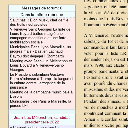
Les commentaires de p
« goche » ont été unan
Messages de forum: 0
la ville ait été de droi
Dans la même rubrique
moins que Louis Boyard,
Salut nazi : Elon Musk, chef de file
Pourtant un événement é
des trolls néofascistes
Villeneuve Saint Georges La liste de
Louis Boyard battue malgré une
À Villeneuve, l’évènemen
campagne magnifique et une forte
sabotage du PS et de s
mobilisation sociale
commande, il faut faire 
Municipales Paris Lyon Marseille, un
progrès mais - Bastien Lachaud
voter pour la liste LR.
Bayrou doit dégager ! (Bompard)
demandent déjà où est l
Meeting avec Jean-Luc Mélenchon et
mars 1998, aux élection
Louis Boyard à Villeneuve-Saint-
Georges
groupe parlementaire e
Le Président colombien Gustavo
l’extrême droite avait 
Petro s’adresse à Trump : la langue et
avait pourfendu Charle
la culture contre l’arrogance de la
puissance
muscadins et des mervei
Meeting de la campagne municipale à
hurlements devant les a
Bezons
Pendant des années, « 
Municipales : de Paris à Marseille, la
percée LFI
vol de mouches à merde
montraient comment la b
Jean-Luc Mélenchon, candidat
Adieu « le cordon sanit
présidentielle 2022
unifier le spectre poli
« L’argent, cette imposture ! »