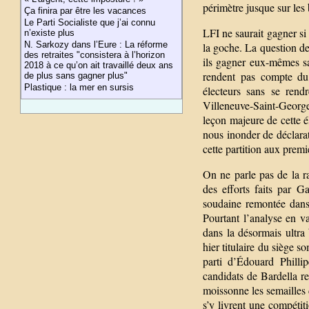
périmètre jusque sur les 
Ça finira par être les vacances
Le Parti Socialiste que j’ai connu
LFI ne saurait gagner si 
n’existe plus
N. Sarkozy dans l’Eure : La réforme
la goche. La question de
des retraites "consistera à l’horizon
ils gagner eux-mêmes s
2018 à ce qu’on ait travaillé deux ans
rendent pas compte du 
de plus sans gagner plus"
Plastique : la mer en sursis
électeurs sans se rend
Villeneuve-Saint-Georges
leçon majeure de cette é
nous inonder de déclarat
cette partition aux premi
On ne parle pas de la ra
des efforts faits par 
soudaine remontée dans 
Pourtant l’analyse en va
dans la désormais ultra
hier titulaire du siège 
parti d’Édouard Philli
candidats de Bardella re
moissonne les semailles 
s’y livrent une compéti