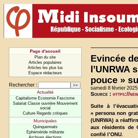
Page d'accueil
Evincée de
Plan du site
Articles populaires
l’UNRWA s’
Articles les plus lus
Espace rédacteurs
pouce » sur
Rechercher :
samedi 8 février 2025
Actualité
Source :
https://ne
Capitalisme Economie Fascisme
Salariat Classe ouvrière Mouvement
Suite à l’évacuat
social
« persona non grat
Culture Regards critiques
(UNRWA) a réaffirm
Municipales
aux résidents de 
Quinquennats
Ephéméride militante
confié l’ONU.
Archives élections