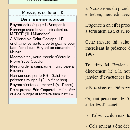
« Nous avons dû prendre
Messages de forum: 0
entretien, mercredi, av
Dans la même rubrique
L’agence a en effet proc
Bayrou doit dégager ! (Bompard)
Échange avec le vice-président du
à Jérusalem-Est, et au r
MEDEF (JL Mélenchon)
À Villeneuve-Saint-Georges, LFI
Cette mesure fait suite
enchaîne les porte-à-porte géants pour
interdisant la présenc
faire élire Louis Boyard ce dimanche 2
février
1967.
Macronistes, votre monde s’écroule ! -
Pierre-Yves Cadalen
Toutefois, M. Fowler a 
Meeting de la campagne municipale à
directement lié à la no
Bezons
Non censure par le PS : Salut les
janvier, d’évacuer ses loc
poissons rouges ! (JL Mélenchon)
Bayrou s’enfonce encore ! (M. Panot)
« Nos visas ont été racco
Point presse Éric Coquerel : « j’espère
que ce budget autoritaire sera battu »
Or, tout personnel de l’
autorités d’accueil.
En l’absence de visas, le
« Cela revient à être dé