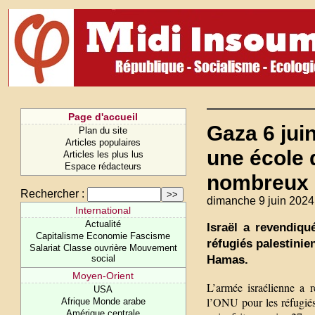
Page d'accueil
Gaza 6 jui
Plan du site
Articles populaires
une école 
Articles les plus lus
Espace rédacteurs
nombreux 
Rechercher :
dimanche 9 juin 2024
International
Actualité
Israël a revendiqu
Capitalisme Economie Fascisme
réfugiés palestinie
Salariat Classe ouvrière Mouvement
Hamas.
social
Moyen-Orient
L’armée israélienne a 
USA
l’ONU pour les réfugiés
Afrique Monde arabe
Amérique centrale