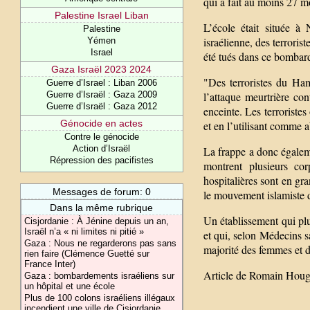
qui a fait au moins 27 m
Palestine Israel Liban
L’école était située à
Palestine
israélienne, des terrori
Yémen
Israel
été tués dans ce bomba
Gaza Israël 2023 2024
"Des terroristes du Ha
Guerre d’Israel : Liban 2006
l’attaque meurtrière co
Guerre d’Israël : Gaza 2009
Guerre d’Israël : Gaza 2012
enceinte. Les terroristes
Génocide en actes
et en l’utilisant comme a
Contre le génocide
Action d’Israël
La frappe a donc égalem
Répression des pacifistes
montrent plusieurs cor
hospitalières sont en gra
Messages de forum: 0
le mouvement islamiste
Dans la même rubrique
Un établissement qui plu
Cisjordanie : À Jénine depuis un an,
Israël n’a « ni limites ni pitié »
et qui, selon Médecins s
Gaza : Nous ne regarderons pas sans
majorité des femmes et d
rien faire (Clémence Guetté sur
France Inter)
Article de Romain Hou
Gaza : bombardements israéliens sur
un hôpital et une école
Plus de 100 colons israéliens illégaux
incendient une ville de Cisjordanie