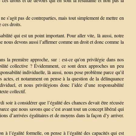
ces droits et de devoirs qui en sont la résultante et non pas la
ne s’agit pas de contreparties, mais tout simplement de mettre en
 ces droits.
ilité qui est un point important. Pour aller vite, là aussi, notre
que nous devons aussi l’affirmer comme un droit et donc comme la
ns la première approche, sur : est-ce qu’on privilégie dans nos
sabilité collective ? Évidemment, ce sont deux approches un peu
sponsabilité individuelle, là aussi, nous pose problème parce qu’il
urs actes, et notamment on pense à la question de la délinquance
viduel, et nous privilégions donc l’idée d’une responsabilité
exte collectif.
di soir à considérer que l’égalité des chances devait être récusée
arce que nous savons que c’est avant tout un concept libéral qui
ions d’arrivées égalitaires et de moyens dans la façon d’y arriver.
n à l’égalité formelle, on pense à l’égalité des capacités qui est