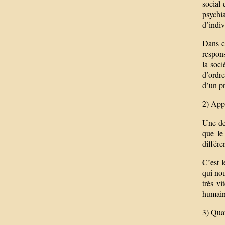
social 
psychi
d’indi
Dans ce
respons
la soci
d’ordre
d’un p
2) App
Une deu
que le
différe
C’est l
qui nou
très vi
humains
3) Qua