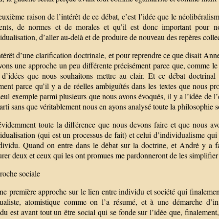
uxième raison de l’intérêt de ce débat, c’est l’idée que le néolibéralis
ents, de normes et de morales et qu’il est donc important pour nou
idualisation, d’aller au-delà et de produire de nouveau des repères collect
ntérêt d’une clarification doctrinale, et pour reprendre ce que disait Ann
vons une approche un peu différente précisément parce que, comme le di
 d’idées que nous souhaitons mettre au clair. Et ce débat doctrinal
ment parce qu’il y a de réelles ambiguïtés dans les textes que nous pr
eul exemple parmi plusieurs que nous avons évoqués, il y a l’idée de l’é
arti sans que véritablement nous en ayons analysé toute la philosophie s
 évidemment toute la différence que nous devons faire et que nous avon
idualisation (qui est un processus de fait) et celui d’individualisme q
dividu. Quand on entre dans le débat sur la doctrine, et André y a fai
urer deux et ceux qui les ont promues me pardonneront de les simplifier
roche sociale
e première approche sur le lien entre individu et société qui finaleme
dualiste, atomistique comme on l’a résumé, et à une démarche d’ins
idu est avant tout un être social qui se fonde sur l’idée que, finalement, 