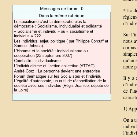
Messages de forum: 0
* La de
Dans la même rubrique
règlem
Le socialisme c’est la démocratie plus la
d’indiv
démocratie : Socialisme, individualité et solidarité
« Socialisme et individu » ou « socialisme et
Sur l’i
individus » ???
nous a
Les individus, enjeu politique ( par Philippe Corcuff et
Samuel Johsua)
corpus
L’Homme et la société : individualisme ou
simple
coopération (23 septembre 2007)
qu’un s
Combattre l’individualisme
notre p
L’individualisme et l’action collective (ATTAC)
André Gorz : La personne devient une entreprise
Forum thématique sur les Socialistes et l’individu :
Il y a
L’égalité d’autonomie, un outil de réconciliation de la
d’indiv
société avec ses individus (Régis Juanico, député de
de l’in
la Loire)
caricat
1) App
On a un
indivi
l’indiv