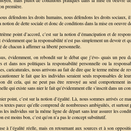
itoyen, mais plutôt de conditions pratiques dans la mise en oeuvre de 
ion première.
us défendons les droits humains, nous défendons les droits sociaux, il 
a notion de dette sociale et donc de conditions dans la mise en oeuvre de
rième point d’accord, c’est sur la notion d’émancipation et de responsab
st évidemment que la responsabilité n’est pas simplement un devoir et 
é de chacun à affirmer sa liberté personnelle.
sus, évidemment, on rebondit sur le débat que j’évo- quais un peu da
rs et dans nos politiques la responsabilité personnelle ou la respon
es, caricaturales, nous arrivons au fait de dire que le terme même de re
cautionner le fait que les individus seraient seuls responsables de le
on dit cela, qui ne peut pas être renvoyé au seul comportement indi
elle qui existe sans nier le fait qu’évidemment elle s’inscrit dans un cont
ier point, c’est sur la notion d’égalité. Là, nous sommes arrivés ce mar
s textes parce qu’elle comprend de nombreuses ambiguïtés, et surtout p
s les individus sur la même ligne de départ sans leur assurer les condit
n est moins bon, c’est qu’on n’a pas le concept substitutif.
e à l’égalité réelle, mais en retournant aux sources et à son oppositio