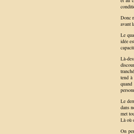
et au c
condit
Donc no
avant l
Le quat
idée e
capacit
Là-des
discou
tranché
tend à 
quand 
personn
Le dern
dans no
met tou
Là où o
On pens