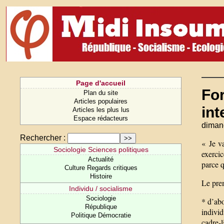
Page d'accueil
For
Plan du site
Articles populaires
int
Articles les plus lus
Espace rédacteurs
diman
Rechercher :
« Je v
Sociologie Sciences politiques
exercic
Actualité
parce q
Culture Regards critiques
Histoire
Le prem
Individu / socialisme
Sociologie
* d’abo
République
individ
Politique Démocratie
cadre-l