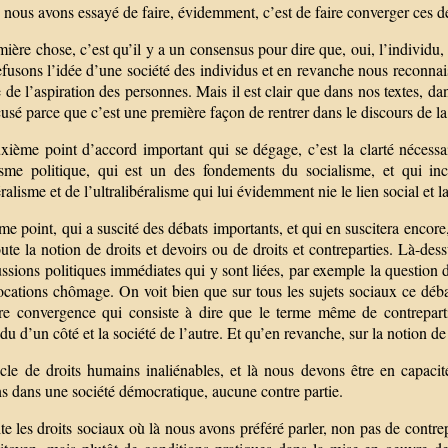
nous avons essayé de faire, évidemment, c’est de faire converger ces de
ière chose, c’est qu’il y a un consensus pour dire que, oui, l’individu,
fusons l’idée d’une société des individus et en revanche nous reconnais
de l’aspiration des personnes. Mais il est clair que dans nos textes, d
cusé parce que c’est une première façon de rentrer dans le discours de la
xième point d’accord important qui se dégage, c’est la clarté nécessai
lisme politique, qui est un des fondements du socialisme, et qui inc
ralisme et de l’ultralibéralisme qui lui évidemment nie le lien social et l
me point, qui a suscité des débats importants, et qui en suscitera encor
oute la notion de droits et devoirs ou de droits et contreparties. Là-de
ssions politiques immédiates qui y sont liées, par exemple la question 
locations chômage. On voit bien que sur tous les sujets sociaux ce déb
re convergence qui consiste à dire que le terme même de contrepartie
idu d’un côté et la société de l’autre. Et qu’en revanche, sur la notion de
cle de droits humains inaliénables, et là nous devons être en capacité
s dans une société démocratique, aucune contre partie.
te les droits sociaux où là nous avons préféré parler, non pas de contrep