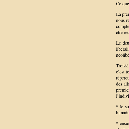
Ce que 
La prem
nous re
compte 
être ré
Le deu
libéra
néolibé
Troisiè
c’est t
répercu
des al
premiè
l’indiv
* le so
humain
* ensui