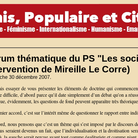
um thématique du PS "Les social
ervention de Mireille Le Corre)
che 30 décembre 2007.
ais essayer de vous présenter les éléments de doctrine qui commence
e difficile, d’abord parce qu’il date simplement d’un débat qu’on a réussi
ue, évidemment, les questions de fond peuvent apparaître très théoriques 
ier accord, c’est sur l’intérêt même de questionner le rapport entre indi
rd, nous pensons que c’est un thème qui s’est imposé par le discours de l
us seraient devenus un fait, que l’individualisation et la droitisation ser
à, la gauche serait perçue avant tout comme égalitariste et comme niant