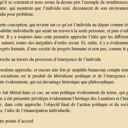
qu’il se construit et nous avons là-dessus pris l’exemple de nombreuses 
atrie, qui montrent que l’individu seul, déconnecté de son environn
vidu pose problème.
tte conception, qui revient sur ce qu’est l’individu au départ comme être
abilité individuelle qui serait un renvoi à la seule personne, et puis é
été. Il y a toujours dans cette première approche l’idée que les différe
 naturel, toutes des inégalités d’ordre social. Et, enfin, il y a évidemmen
rogrès humain, d’une société de progrès humains et non pas, comme le p
roche au travers du processus d’émergence de l’individu
xième approche, et encore une fois je simplifie beaucoup compte tenu d
 socialisme est le produit du libéralisme politique et de l’émergence
nte évidemment, qui est davantage historique que philosophique.
e fait libéral dans ce cas, au sens politique évidemment du terme, qui 
s a été présentée privilégie évidemment l’héritage des Lumières et l’héri
te, dans cette approche, l’objectif final de l’action politique et du s
, l’idée de l’émancipation individuelle.
tre points d’accord