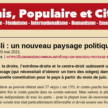
li : un nouveau paysage politiq
20 mai 2021.
ce :
https://lemondeencommun.info/chili-un-nouveau-paysage-p
, la droite, l’extrême-droite et le centre-droit subissent 
ocage (qui nécessitait d’obtenir un tiers des sièges) da
uvelle constitution pour le pays à partir du mois de juin.
ition au pouvoir obtient ainsi 37 sièges ( sur 155), le centre-gauche tr
ière fois le centre-gauche dans un scrutin national. Mais surtout, le ph
ts indépendants de tous les partis – pour la plupart issus du mouvemen
 scrutin leur était particulièrement défavorable et devait assurer une b