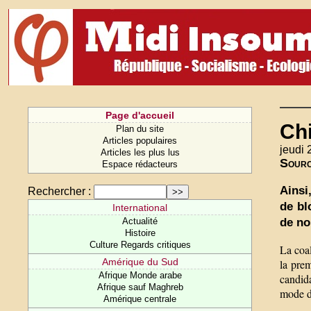
Page d'accueil
Chi
Plan du site
Articles populaires
jeudi 
Articles les plus lus
Sour
Espace rédacteurs
Ainsi
Rechercher :
de bl
International
de no
Actualité
Histoire
Culture Regards critiques
La coal
Amérique du Sud
la prem
Afrique Monde arabe
candida
Afrique sauf Maghreb
mode de
Amérique centrale