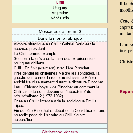
Chili
Il faud
Uruguay
mobili
Argentine
Vénézuéla
Cette 
capita
Messages de forum: 0
militan
Dans la même rubrique
L’impo
Victoire historique au Chili : Gabriel Boric est le
nouveau président
interpe
Le Chili comme exemple
Soutien à la grève de la faim des ex-prisonniers
Christ
politiques chiliens
CHILI En finir (vraiment) avec l’ère Pinochet
Présidentielles chiliennes Malgré les sondages, la
gauche doit barrrer la route au richissime Piñera
enrichi frauduleusement durant la dictature Pinochet
Les » Chicago boys » de Pinochet ou comment le
Répond
Chili fasciste est-il devenu un “laboratoire” du
néolibéralisme ? (1973-1982)
Crise au Chili : Interview de la sociologue Emilia
Tijoux
Fin de l’ère Pinochet et début de la Constituante, une
nouvelle page de l’histoire du Chili s’ouvre
aujourd’hui !
Christophe Ventura