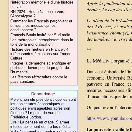
Après la publication d
l’intégration mémorielle d’une histoire
fictive.
dernier, Le cap des 10 m
RN 2024 : Route Nationale vers
l’Apocalypse ?
Le début de la Présiden
Comment les Français perçoivent et
des APL etc) et avait 
utilisent les médias qui les
conditionnent ?
l’assurance chômage), 
François Boulo invité par Sud radio
des lumières : la crise 
Les métropoles interagissent dans la
toile de la mondialisation
**
Histoire des métiers en France : 4
intéressantes émissions sur France
Culture
Le Média.tv a organisé u
Intégrer la démarche scientifique en
politique : levier pour le progrès de
Dans cet épisode de l’i
l’humanité.
économie Université Re
Les Bretons réfractaires contre le
pass sanitaire.
pauvreté en France, et
mesures nécessaires afin
Debonrivage
d’incantations que de mes
Mélenchon élu président : quelles sont
les conjectures économiques et
On peut revoir l’intervie
politiques envisageables après son
élection ? Le point de vue de
https://www.youtube.c
Frédérique Lordon.
Lire : La pensée en otage. S’armer
intellectuellement contre les médias
La pauvreté : voilà le f
2017 Comment les médias ont éliminé