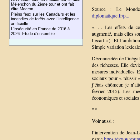
Mélenchon du 2ème tour et ont fait
Source : Le Monde 
élire Macron.
Pleins feux sur les Canadairs et les
diplomatique.fr/p...
incendies de forêts avec l’intelligence
artificielle.
« … Les effets de cett
L’insécurité en France de 2016 à
augmenté, mais elles so
2026. Etude d’ensemble.
l’écart »). Et l’ambitio
Simple variation lexical
Déconnectée de l’inégali
des richesses. Elle devie
mesures individuelles. En
sociaux pour « réussir 
j’étais chômeur, je n’a
février 2015). Les mes
économiques et sociales 
**
Voir aussi :
l’intervention de Jean-
patrie
https://www.yout