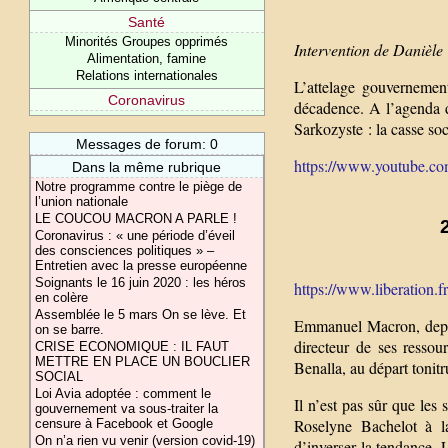
Santé
Minorités Groupes opprimés
Intervention de Danièle 
Alimentation, famine
Relations internationales
L’attelage gouvernement
Coronavirus
décadence. A l’agenda d
Sarkozyste : la casse soci
Messages de forum: 0
https://www.youtube.co
Dans la même rubrique
Notre programme contre le piège de
l’union nationale
LE COUCOU MACRON A PARLE !
Coronavirus : « une période d’éveil
des consciences politiques » –
Entretien avec la presse européenne
Soignants le 16 juin 2020 : les héros
https://www.liberation.fr
en colère
Assemblée le 5 mars On se lève. Et
Emmanuel Macron, depuis
on se barre.
directeur de ses resso
CRISE ECONOMIQUE : IL FAUT
METTRE EN PLACE UN BOUCLIER
Benalla, au départ tonit
SOCIAL
Loi Avia adoptée : comment le
Il n’est pas sûr que les
gouvernement va sous-traiter la
Roselyne Bachelot à la
censure à Facebook et Google
On n’a rien vu venir (version covid-19)
d’inverser la tendance.