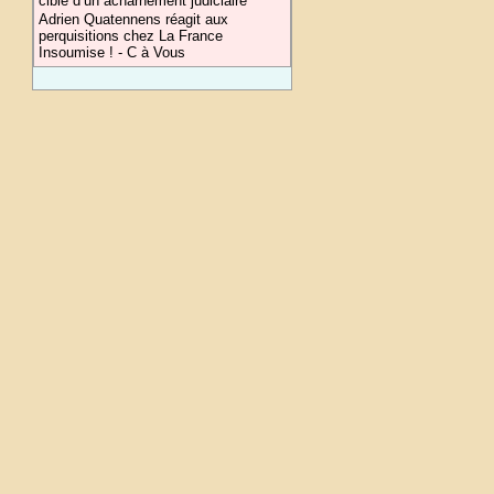
cible d’un acharnement judiciaire
Adrien Quatennens réagit aux
perquisitions chez La France
Insoumise ! - C à Vous