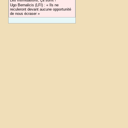
Les intimidations, ça suffit !
Ugo Bernalicis (LFI) : « Ils ne
reculeront devant aucune opportunité
de nous écraser »