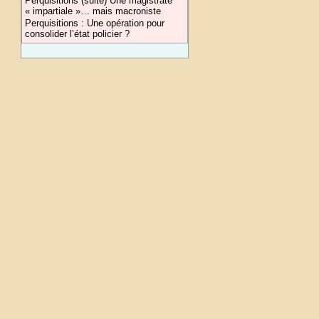
Perquisitions (suite) Une magistrate
« impartiale »… mais macroniste
Perquisitions : Une opération pour
consolider l’état policier ?