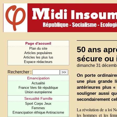
Page d'accueil
50 ans apr
Plan du site
Articles populaires
sécure ou 
Articles les plus lus
Espace rédacteurs
dimanche 31 décemb
Rechercher :
On porte ordinaire
Emancipation
une plus grande li
Actualité
antérieures plus «
France Vers 6è république
Union européenne
souligner aussi qu
Sexualité Famille
secondairement ce
Sport Corps Jeux
Femmes
La révolution de a loi Ne
Emancipation éthique Antiracisme
les hommes et les femm