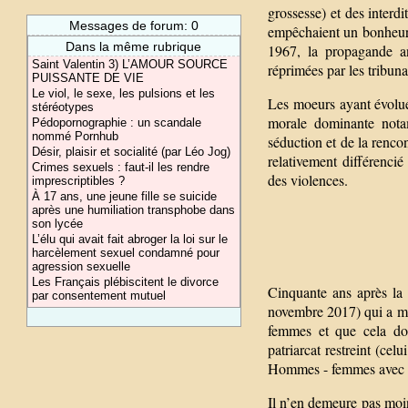
grossesse) et des interdi
Messages de forum: 0
empêchaient un bonheur 
Dans la même rubrique
1967, la propagande ant
Saint Valentin 3) L’AMOUR SOURCE
réprimées par les tribun
PUISSANTE DE VIE
Le viol, le sexe, les pulsions et les
Les moeurs ayant évolués
stéréotypes
morale dominante notam
Pédopornographie : un scandale
nommé Pornhub
séduction et de la rencon
Désir, plaisir et socialité (par Léo Jog)
relativement différenci
Crimes sexuels : faut-il les rendre
des violences.
imprescriptibles ?
À 17 ans, une jeune fille se suicide
après une humiliation transphobe dans
son lycée
L’élu qui avait fait abroger la loi sur le
harcèlement sexuel condamné pour
agression sexuelle
Les Français plébiscitent le divorce
Cinquante ans après la
par consentement mutuel
novembre 2017) qui a mis
femmes et que cela doi
patriarcat restreint (cel
Hommes - femmes avec l
Il n’en demeure pas moi