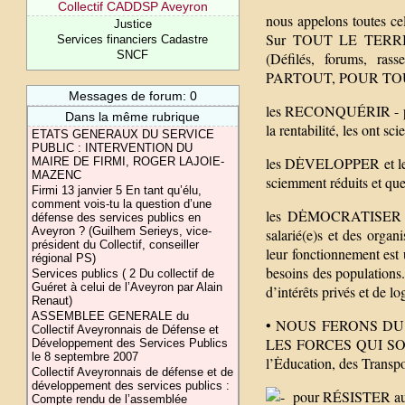
Collectif CADDSP Aveyron
nous appelons toutes cel
Justice
Sur TOUT LE TERRITOI
Services financiers Cadastre
SNCF
(Défilés, forums, r
PARTOUT, POUR TOUTES
Messages de forum: 0
les RECONQUÉRIR - parc
Dans la même rubrique
la rentabilité, les ont s
ETATS GENERAUX DU SERVICE
PUBLIC : INTERVENTION DU
les DĖVELOPPER et les 
MAIRE DE FIRMI, ROGER LAJOIE-
MAZENC
sciemment réduits et qu
Firmi 13 janvier 5 En tant qu’élu,
comment vois-tu la question d’une
les DĖMOCRATISER - par
défense des services publics en
Aveyron ? (Guilhem Serieys, vice-
salarié(e)s et des organi
président du Collectif, conseiller
leur fonctionnement est 
régional PS)
besoins des populations.
Services publics ( 2 Du collectif de
Guéret à celui de l’Aveyron par Alain
d’intérêts privés et de l
Renaut)
ASSEMBLEE GENERALE du
• NOUS FERONS D
Collectif Aveyronnais de Défense et
LES FORCES QUI SONT E
Développement des Services Publics
le 8 septembre 2007
l’Ėducation, des Transpo
Collectif Aveyronnais de défense et de
développement des services publics :
pour RÉSISTER aux po
Compte rendu de l’assemblée