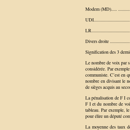
Modem (MD)..... ...............
UDI...............................
LR................................
Divers droite ..................
Signification des 3 dern
Le nombre de voix par s
considérée. Par exemple 
communiste. C’est en qu
nombre en divisant le n
de sièges acquis au seco
La pénalisation de F I c
F I et du nombre de voi
tableau. Par exemple, le
pour élire un député co
La moyenne des taux de 