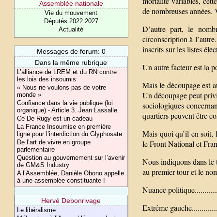
mortalité variables, cet
Assemblée nationale
de nombreuses années. 
Vie du mouvement
Députés 2022 2027
D’autre part, le nombr
Actualité
circonscription à l’autre
inscrits sur les listes él
Messages de forum: 0
Dans la même rubrique
Un autre facteur est la p
L’alliance de LREM et du RN contre
les lois des insoumis
Mais le découpage est au
« Nous ne voulons pas de votre
Un découpage peut privil
monde »
Confiance dans la vie publique (loi
sociologiques concernan
organique) - Article 3. Jean Lassalle.
quartiers peuvent être c
Ce De Rugy est un cadeau
La France Insoumise en première
Mais quoi qu’il en soit,
ligne pour l’interdiction du Glyphosate
De l’art de vivre en groupe
le Front National et Fra
parlementaire
Question au gouvernement sur l’avenir
Nous indiquons dans le 
de GM&S Industry
au premier tour et le no
A l’Assemblée, Danièle Obono appelle
à une assemblée constituante !
Nuance politique.............
Hervé Debonrivage
Extrême gauche...............
Le libéralisme