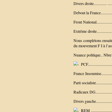
Divers droite............. .....
Debout la France...............
Front National................
Extrême droite.................
Nous complétons ensuite
du mouvement F I à l’as
Nuance politique.. Nbre d
PCF.........................
France Insoumise.............14
Parti socialiste.................
Radicaux DG....................3
Divers gauche...................
REM ........................