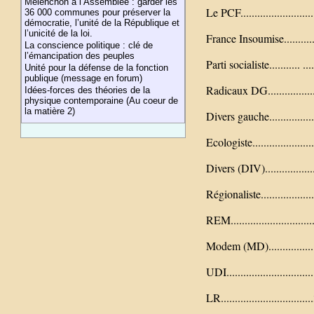
Mélenchon à l’Assemblée : garder les
Le PCF.........................
36 000 communes pour préserver la
démocratie, l’unité de la République et
l’unicité de la loi.
France Insoumise............
La conscience politique : clé de
l’émancipation des peuples
Parti socialiste........... ...
Unité pour la défense de la fonction
publique (message en forum)
Radicaux DG...................
Idées-forces des théories de la
physique contemporaine (Au coeur de
la matière 2)
Divers gauche.................
Ecologiste......................
Divers (DIV)...................
Régionaliste...................
REM............................
Modem (MD)...................
UDI.............................
LR..............................