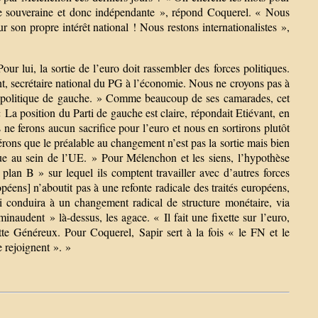
re souveraine et donc indépendante », répond Coquerel. « Nous
son propre intérêt national ! Nous restons internationalistes »,
ur lui, la sortie de l’euro doit rassembler des forces politiques.
vant, secrétaire national du PG à l’économie. Nous ne croyons pas à
ne politique de gauche. » Comme beaucoup de ses camarades, cet
« La position du Parti de gauche est claire, répondait Etiévant, en
 ne ferons aucun sacrifice pour l’euro et nous en sortirons plutôt
rons que le préalable au changement n’est pas la sortie mais bien
ique au sein de l’UE. » Pour Mélenchon et les siens, l’hypothèse
plan B » sur lequel ils comptent travailler avec d’autres forces
péens] n’aboutit pas à une refonte radicale des traités européens,
ui conduira à un changement radical de structure monétaire, via
audent » là-dessus, les agace. « Il fait une fixette sur l’euro,
tte Généreux. Pour Coquerel, Sapir sert à la fois « le FN et le
e rejoignent ». »