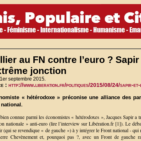
llier au FN contre l’euro ? Sapir 
xtrême jonction
 1er septembre 2015.
ce :
http://www.liberation.fr/politiques/2015/08/24/sapir-e
nomiste « hétérodoxe » préconise une alliance des part
 national.
 bien connue parmi les économistes « hétérodoxes », Jacques Sapir a t
ion nationale » anti-euro (lire l’interview sur Libération.fr [1]). Le d
r (qui se revendique « de gauche ») à y intégrer le Front national - q
ierre Chevènement et, pourquoi pas ?, avec un Front de gauche ral