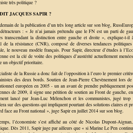
ste très politique ?
 DIT JACQUES SAPIR ?
emain de la publication d’un très long article sur son blog, RussEurope
 détracteurs : « Je n’ai jamais prétendu que le FN est un parti de gau
ces transcendant la distinction entre gauche et droite », explique-t-i
al de la résistance (CNR), composé de diverses tendances politique
le, le nouveau modèle français. Pour Sapir, directeur d’études à l’E
enne est la clé de voûte des politiques d’austérité actuellement menée
re un objectif prioritaire.
ialiste de la Russie a donc fait de l’opposition à l’euro le premier critè
ainistes des deux bords. Soutien de Jean-Pierre Chevènement lors de 
tutionnel européen en 2005 - un an avant de prendre publiquement pos
ennes de 2009, il signe une pétition de soutien au Front de gauche, e
ent lancé par Jean-Luc Mélenchon et les communistes, jugé trop t
ra sur des questions qui impliquent pourtant des solutions claires et pr
rd face au Front national », juge Sapir en juillet 2014 sur son blog.
temps, l’économiste s’est affiché au côté de Nicolas Dupont-Aignan,
que. Dès 2011, Sapir juge par ailleurs que « si Marine Le Pen continue