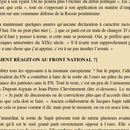
tégie à son égard. On ne pourra plus l’exclure du débat politique ». En 
reux que cela », tout en s’opposant à son application en matière d’emp
vent sur une commune défense de la Russie poutinienne.
à maintenant quelques années qu’aucune déclaration à caractère racis
’hui. On ne peut plus nier […] que ce parti est en train de changer. D’aill
qu’il faut y penser à terme, si cette mue se poursuit. Oui, je préfère 
assiques antisémites du XIXe siècle. » S’il écarte tout rapprochement 
y a une chose que j’ai apprise, c’est à ne pas insulter l’avenir. »
ENT RÉAGIT-ON AU FRONT NATIONAL ?]
ler tous les opposants à la monnaie européenne ? Sur le papier, l’idée
ésident du FN a contribué à faire de la sortie de l’euro un pilier du pr
iance des patriotes sans le FN. Tout le reste, c’est un peu de l’amusem
s Dupont-Aignan et Jean-Pierre Chevènement (lire ci-dessous). Le nu
e : « Je parle de discussions ou de convictions plus que d’accords éle
ns que cela doit se faire. » Ancien collaborateur de Jacques Sapir ral
e cela se passe comme il dit, mais pour le moment, on en est assez loin
’immédiat, la sortie de Sapir présente tout de même plusieurs avanta
ant qu’il est le seul grand parti ouvertement opposé à l’euro. Elle 
ste non issu de ses rangs. Elle renforce enfin son positionnement inter-