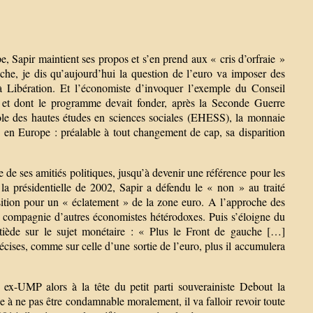
, Sapir maintient ses propos et s’en prend aux « cris d’orfraie »
che, je dis qu’aujourd’hui la question de l’euro va imposer des
l à Libération. Et l’économiste d’invoquer l’exemple du Conseil
s et dont le programme devait fonder, après la Seconde Guerre
cole des hautes études en sciences sociales (EHESS), la monnaie
s en Europe : préalable à tout changement de cap, sa disparition
re de ses amitiés politiques, jusqu’à devenir une référence pour les
la présidentielle de 2002, Sapir a défendu le « non » au traité
ition pour un « éclatement » de la zone euro. A l’approche des
n compagnie d’autres économistes hétérodoxes. Puis s’éloigne du
iède sur le sujet monétaire : « Plus le Front de gauche […]
écises, comme sur celle d’une sortie de l’euro, plus il accumulera
 ex-UMP alors à la tête du petit parti souverainiste Debout la
 à ne pas être condamnable moralement, il va falloir revoir toute