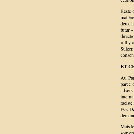
Reste 
matière
deux li
futur «
direct
« Il y 
Sulzer,
consen
ET C
Au Par
parce 
advers
interna
raciste
PG. Da
demanda
Mais le
souvera