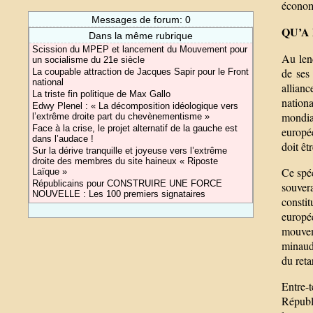
économi
Messages de forum: 0
QU’A
Dans la même rubrique
Scission du MPEP et lancement du Mouvement pour
Au lend
un socialisme du 21e siècle
de ses
La coupable attraction de Jacques Sapir pour le Front
national
allian
La triste fin politique de Max Gallo
nation
Edwy Plenel : « La décomposition idéologique vers
mondia
l’extrême droite part du chevènementisme »
Face à la crise, le projet alternatif de la gauche est
europé
dans l’audace !
doit êt
Sur la dérive tranquille et joyeuse vers l’extrême
droite des membres du site haineux « Riposte
Ce spéc
Laïque »
Républicains pour CONSTRUIRE UNE FORCE
souver
NOUVELLE : Les 100 premiers signataires
consti
europé
mouvem
minaude
du reta
Entre-
Républi