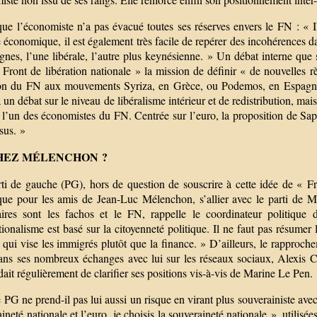
que l’économiste n’a pas évacué toutes ses réserves envers le FN : « 
 économique, il est également très facile de repérer des incohérences 
gnes, l’une libérale, l’autre plus keynésienne. » Un débat interne que 
 Front de libération nationale » la mission de définir « de nouvelles r
ion du FN aux mouvements Syriza, en Grèce, ou Podemos, en Espagne, a
a un débat sur le niveau de libéralisme intérieur et de redistribution, m
 l’un des économistes du FN. Centrée sur l’euro, la proposition de Sap
sus. »
HEZ MÉLENCHON ?
ti de gauche (PG), hors de question de souscrire à cette idée de « Fr
que pour les amis de Jean-Luc Mélenchon, s’allier avec le parti de M
aires sont les fachos et le FN, rappelle le coordinateur politique
tionalisme est basé sur la citoyenneté politique. Il ne faut pas résumer
, qui vise les immigrés plutôt que la finance. » D’ailleurs, le rappro
ns ses nombreux échanges avec lui sur les réseaux sociaux, Alexis Corb
it régulièrement de clarifier ses positions vis-à-vis de Marine Le Pen.
 PG ne prend-il pas lui aussi un risque en virant plus souverainiste a
ineté nationale et l’euro, je choisis la souveraineté nationale », utili