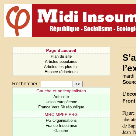
Page d'accueil
S’a
Plan du site
Articles populaires
l’e
Articles les plus lus
Espace rédacteurs
mardi
Sour
Rechercher :
Gauche et anticapitalistes
L’éco
Actualité
Front
Union européenne
France Vers 6è république
Figure
MRC MPEP PRG
libérat
FG Organisations
de Sapi
France Insoumise
Gauche
Jean-P