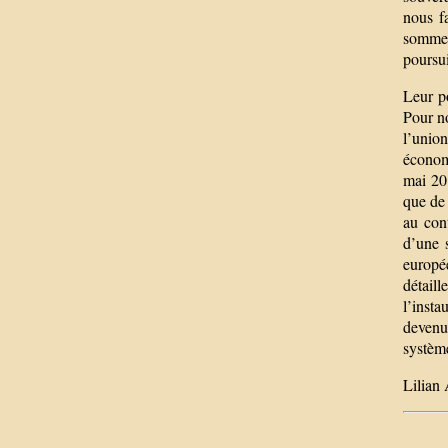
nous f
sommes 
poursu
Leur po
Pour no
l’unio
économi
mai 201
que de 
au cont
d’une 
europée
détail
l’insta
devenu
système
Lilia