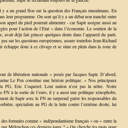
Il y a un grand flou sur la question des Français musulmans. En
dans leur programme. On sent qu’il y a un débat non tranché entre
son appel du pied pourrait alimenter - car Sapir assigne aussi au
ègles pour l’action de l’Etat » dans l’économie. Le soutien de la
vait déjà fait grincer quelques dents dans l’appareil du parti.
ais pas sur les questions européennes, assure toutefois Jean-Richard
ir échappe donc à ce clivage et se situe en plein dans la zone de
ont de libération nationale » posée par Jacques Sapir. D’abord,
arine Le Pen constitue une hérésie politique. « Nos principaux
 du PG, Eric Coquerel. Leur nation n’est pas la nôtre. Notre
 le FN à la sortie de l’euro, il y a aussi une politique xénophobe,
chement de Sapir avec le FN ne surprend guère les responsables du
ière, spécialiste au PG de la lutte contre l’extrême droite, lui
vec des formules comme « indépendantisme français » ou « entre la
sées par Mélenchon ces derniers jours ? « On cherche les mots pour