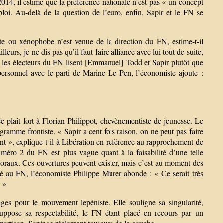
2014, il estime que la préférence nationale n’est pas « un concept
loi. Au-delà de la question de l’euro, enfin, Sapir et le FN se
te ou xénophobe n’est venue de la direction du FN, estime-t-il
eurs, je ne dis pas qu’il faut faire alliance avec lui tout de suite,
que les électeurs du FN lisent [Emmanuel] Todd et Sapir plutôt que
personnel avec le parti de Marine Le Pen, l’économiste ajoute :
 plaît fort à Florian Philippot, chevènementiste de jeunesse. Le
ogramme frontiste. « Sapir a cent fois raison, on ne peut pas faire
ent », explique-t-il à Libération en référence au rapprochement de
méro 2 du FN est plus vague quant à la faisabilité d’une telle
ctoraux. Ces ouvertures peuvent exister, mais c’est au moment des
lié au FN, l’économiste Philippe Murer abonde : « Ce serait très
. »
ges pour le mouvement lepéniste. Elle souligne sa singularité,
suppose sa respectabilité, le FN étant placé en recours par un
partisan, Sapir se réclamant toujours de la gauche.