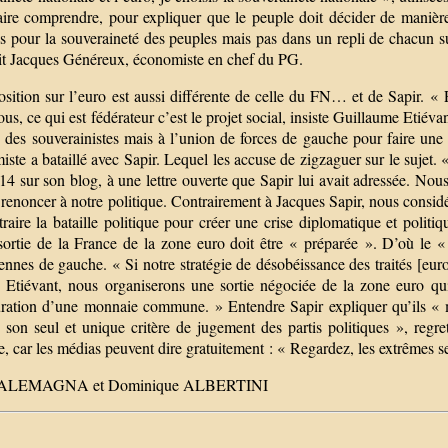
aire comprendre, pour expliquer que le peuple doit décider de maniè
pour la souveraineté des peuples mais pas dans un repli de chacun sur 
it Jacques Généreux, économiste en chef du PG.
sition sur l’euro est aussi différente de celle du FN… et de Sapir. « Po
us, ce qui est fédérateur c’est le projet social, insiste Guillaume Etié
n des souverainistes mais à l’union de forces de gauche pour faire u
ste a bataillé avec Sapir. Lequel les accuse de zigzaguer sur le sujet. 
4 sur son blog, à une lettre ouverte que Sapir lui avait adressée. Nous
renoncer à notre politique. Contrairement à Jacques Sapir, nous considé
raire la bataille politique pour créer une crise diplomatique et polit
sortie de la France de la zone euro doit être « préparée ». D’où le « 
nnes de gauche. « Si notre stratégie de désobéissance des traités [euro
le Etiévant, nous organiserons une sortie négociée de la zone euro q
uration d’une monnaie commune. » Entendre Sapir expliquer qu’ils « min
 son seul et unique critère de jugement des partis politiques », regre
, car les médias peuvent dire gratuitement : « Regardez, les extrêmes s
n ALEMAGNA et Dominique ALBERTINI