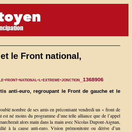
et le Front national,
t-le-front-national-l-extreme-jonction_1368906
is anti-euro, regroupant le Front de gauche et le
roublé nombre de ses amis en préconisant vendredi un « front de
ébat est né moins du programme d’une telle alliance que de l’appel
ui marcherait alors main dans la main avec Nicolas Dupont-Aignan,
lié à la cause anti-euro. Vision prémonitoire ou dérive d’un