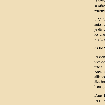
la stra
si aff
retrou
« Voil
aujourd
je dis 
les cl
« S’il 
COMM
Rassemb
vice-pr
une all
Nicola
allianc
électio
bien qu
Dans l
rappel
économi