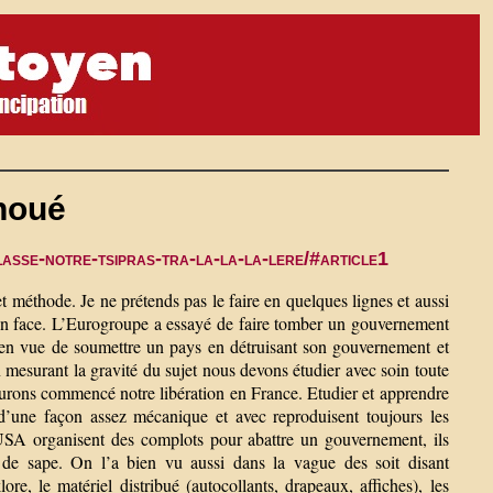
choué
asse-notre-tsipras-tra-la-la-la-lere/#article1
et méthode. Je ne prétends pas le faire en quelques lignes et aussi
t en face. L’Eurogroupe a essayé de faire tomber un gouvernement
t en vue de soumettre un pays en détruisant son gouvernement et
n mesurant la gravité du sujet nous devons étudier avec soin toute
 aurons commencé notre libération en France. Etudier et apprendre
t d’une façon assez mécanique et avec reproduisent toujours les
 USA organisent des complots pour abattre un gouvernement, ils
l de sape. On l’a bien vu aussi dans la vague des soit disant
re, le matériel distribué (autocollants, drapeaux, affiches), les