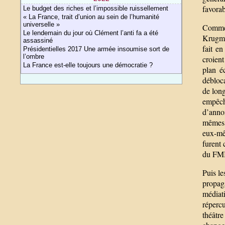
favorab
Le budget des riches et l’impossible ruissellement
« La France, trait d’union au sein de l’humanité
universelle »
Commen
Le lendemain du jour où Clément l’anti fa a été
Krugman
assassiné
fait e
Présidentielles 2017 Une armée insoumise sort de
l’ombre
croient
La France est-elle toujours une démocratie ?
plan é
débloc
de long
empêch
d’anno
mêmes.
eux-mêm
furent 
du FMI
Puis le
propag
médiat
réperc
théâtre