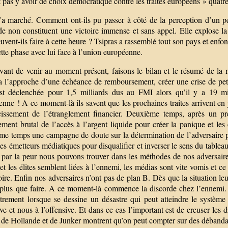
 pas y avoir de choix démocratique contre les traités européens » quatre 
’a marché. Comment ont-ils pu passer à côté de la perception d’un pe
e non constituent une victoire immense et sans appel. Elle explose la 
vent-ils faire à cette heure ? Tsipras a rassemblé tout son pays et enfo
tte phase avec lui face à l’union européenne.
vant de venir au moment présent, faisons le bilan et le résumé de la 
a l’approche d’une échéance de remboursement, créer une crise de petit
est déclenchée pour 1,5 milliards dus au FMI alors qu’il y a 19 mi
nne ! A ce moment-là ils savent que les prochaines traites arrivent en ju
cissement de l’étranglement financier. Deuxième temps, après un pr
ement brutal de l’accès à l’argent liquide pour créer la panique et les 
ème temps une campagne de doute sur la détermination de l’adversaire p
les émetteurs médiatiques pour disqualifier et inverser le sens du table
 par la peur nous pouvons trouver dans les méthodes de nos adversaires
et les élites semblent liées à l’ennemi, les médias sont vite vomis et ce
oire. Enfin nos adversaires n’ont pas de plan B. Dès que la situation le
 plus que faire. A ce moment-là commence la discorde chez l’ennemi. Ca
utrement lorsque se dessine un désastre qui peut atteindre le systè
ve et nous à l’offensive. Et dans ce cas l’important est de creuser les 
 de Hollande et de Junker montrent qu’on peut compter sur des débanda