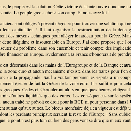
us, le peuple est la solution. Cette victoire éclatante ouvre donc une n
cratie. Le peuple grec a choisi son camp. Et nous avec lui !
anciers sont obligés à présent négocier pour trouver une solution qui ne
a leur capitulation ! Il faut organiser la restructuration de la det
ent des moyens techniques pour alléger le fardeau pour la Grèce. Mais 
e dette illégitime et insoutenable en Europe. J’ai donc proposé que l’
iscuter du problème dans son ensemble et tenir compte des implicatio
ibre financier en Europe. Evidemment, la France s’honorerait de prendre u
e est désormais dans les mains de l’Eurogroupe et de la Banque central
de la zone euro et aucun mécanisme n’existe dans les traités pour l’en 
onc de la propagande. Sauf à vouloir préparer les esprits à un cou
uement éjecter de fait la Grèce de la zone euro. Il « suffit » pour cel
 grecques. Celles-ci s’écrouleront alors en quelques heures, obligeant
urnir d’autres liquidités que des euros. Les conséquences sur le systè
, aucun traité ne prévoit ce droit pour la BCE ni pour personne dans l’
ent autant qu’aux autres. Le blocus monétaire déjà en vigueur est déjà u
dont les perdants principaux seraient le reste de l’Europe ! Sans oubli
que le point n’est plus loin ou bien des gens vont se dire que mieux v