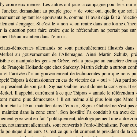
d’y croire eux-mêmes. Les autres ont joué la campagne pour le « oui »
 Juncker, demandant au peuple grec « de voter oui, quelle que soit l
usement en agitant les épouvantails, comme il l’avait déjà fait à l’électio
cilement s’engager. Si c’est le « non », on rentre dans une forme d’in
r la question pour faire croire que le référendum ne portait pas sur 
ment lié au maintien dans l’euro ».
ciaux-démocrates allemands se sont particulièrement illustrés dans
rkel au gouvernement de l’Allemagne. Ainsi Martin Schulz, prés
isible et manipule les gens en Grèce, cela a presque un caractère dém
 de François Hollande que chez Sarkozy. Martin Schulz a surtout confié q
 » et l’arrivée d’« un gouvernement de technocrates pour que nous p
ppelé Tsipras à démissionner en cas de victoire du « oui » ! Au parti so
Le président de son parti, Sigmar Gabriel avait donné la consigne. Il e
rkel. Il appelait carrément à ce que Tsipras « annule le référendum »
 sont même plus démocrates ! Il est même allé plus loin que Mme M
dum était « lié au maintien dans l’euro », Sigmar Gabriel ne s’est pas em
maintien dans la zone euro". Son hostilité l’a conduit à un aveu de ta
ement grec veut en fait "politiquement, idéologiquement une autre zone
ns, notamment allemands, sont convertis à l’ordo-libéralisme. Pour eux,
e politique d’ailleurs ! C’est ce qu’a dit crument le président de la 