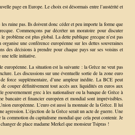
ouvelle page en Europe. Le choix est désormais entre l’austérité et
 les ruine pas. Ils doivent donc céder et peu importe la forme que
te grecque. Commençons par décréter un moratoire pour discuter
le problème est plus global. La dette publique grecque n’est pas
on organise une conférence européenne sur les dettes souveraines
ns des décisions à prendre pour chaque pays sur ses voisins et
ne telle initiative.
e européenne. La situation est la suivante : la Grèce ne veut pas
exclure. Les discussions sur une éventuelle sortie de la zone euro
p de force supplémentaire, d’une ampleur inédite. La BCE peut
a de couper définitivement tout accès aux liquidités en euros aux
 le gouvernement grec à les nationaliser ou la banque de Grèce à
me bancaire et financier européen et mondial sont imprévisibles.
Union européenne. L’euro est aussi la monnaie de la Grèce. Il lui
ne agression. L’éjection de la Grèce serait un acte de guerre. Une
er la commotion du capitalisme mondial que cela peut contenir. Je
aut changer de place madame Merkel que monsieur Tsipras !