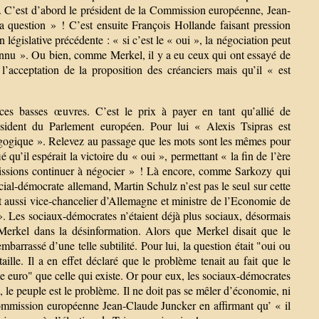
. C’est d’abord le président de la Commission européenne, Jean-
a question » ! C’est ensuite François Hollande faisant pression
n législative précédente : « si c’est le « oui », la négociation peut
connu ». Ou bien, comme Merkel, il y a eu ceux qui ont essayé de
l’acceptation de la proposition des créanciers mais qu’il « est
 ces basses œuvres. C’est le prix à payer en tant qu’allié de
ident du Parlement européen. Pour lui « Alexis Tsipras est
agogique ». Relevez au passage que les mots sont les mêmes pour
u’il espérait la victoire du « oui », permettant « la fin de l’ère
uissions continuer à négocier » ! Là encore, comme Sarkozy qui
cial-démocrate allemand, Martin Schulz n’est pas le seul sur cette
st aussi vice-chancelier d’Allemagne et ministre de l’Economie de
. Les sociaux-démocrates n’étaient déjà plus sociaux, désormais
erkel dans la désinformation. Alors que Merkel disait que le
barrassé d’une telle subtilité. Pour lui, la question était "oui ou
ille. Il a en effet déclaré que le problème tenait au fait que le
 euro" que celle qui existe. Or pour eux, les sociaux-démocrates
 le peuple est le problème. Il ne doit pas se mêler d’économie, ni
Commission européenne Jean-Claude Juncker en affirmant qu’ « il