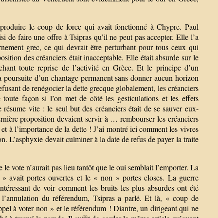
oduire le coup de force qui avait fonctionné à Chypre. Paul
de faire une offre à Tsipras qu’il ne peut pas accepter. Elle l’a
rnement grec, ce qui devrait être perturbant pour tous ceux qui
tion des créanciers était inacceptable. Elle était absurde sur le
chant toute reprise de l’activité en Grèce. Et le principe d’un
la poursuite d’un chantage permanent sans donner aucun horizon
fusant de renégocier la dette grecque globalement, les créanciers
oute façon si l’on met de côté les gesticulations et les effets
ésume vite : le seul but des créanciers était de se sauver eux-
rnière proposition devaient servir à … rembourser les créanciers
et à l’importance de la dette ! J’ai montré ici comment les vivres
on. L’asphyxie devait culminer à la date de refus de payer la traite
 vote n’aurait pas lieu tantôt que le oui semblait l’emporter. La
 » avait portes ouvertes et le « non » portes closes. La guerre
ntéressant de voir comment les bruits les plus absurdes ont été
r l’annulation du référendum, Tsipras a parlé. Et là, « coup de
appel à voter non » et le référendum ! Diantre, un dirigeant qui ne