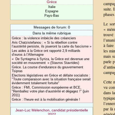
Grèce
campagn
Italie
suite. 
Espagne
phases
Pays-Bas
Le sor
Messages de forum: 0
« mémo
Dans la même rubrique
trouvé
Grèce : la violence imbécile des créanciers
l’unani
Aris Chatzistefanou : « Si la rébellion contre
à faire
l’austérité persiste, ils joueront la carte du fascisme »
les min
Les aides à la Grèce ont rapporté 2,9 milliards
d’euros à l’Allemagne
mais s
« De Syntagma à Syriza, la Grèce est devenue une
parle p
société en mouvement » (Stavros Stavrides)
d’anti
Grèce. La course d’endurance du gouvernement
Tsipras
campagn
Elections législatives en Grèce et défaite socialiste :
"Toute comparaison avec la situation française serait
Cette 
évidemment totalement fortuite"
vu com
Grèce : FMI, Commission européenne et BCE,
"Remballez votre plan d’austérité et dégagez !" (juin
dans la
2011)
typiqu
Grèce : l’heure est à la mobilisation générale !
l’ennem
par là
Jean-Luc Mélenchon, candidat présidentielle
généra
2022