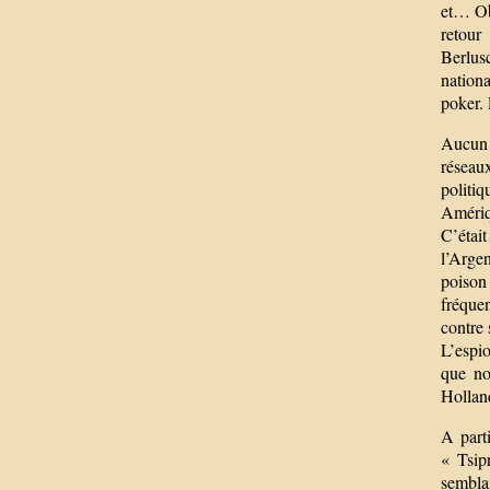
et… Ob
retour
Berlus
nation
poker.
Aucun 
réseaux
politiq
Amériqu
C’était
l’Argen
poison 
fréquen
contre 
L’espi
que no
Holland
A parti
« Tsip
semblai