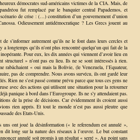
lheureux démocrates sud-américains victimes de la CIA. Mais, de
apandréou fut remplacé par le banquier central Papademos, et
scénario de crise : (…) constitution d’un gouvernement d’union
s-Canossa. Odieusement antidémocratique ? Les Grecs jouent au
e s’informer autrement qu’ils ne le font dans leurs cercles et
y a longtemps qu’ils n’ont plus rencontré quelqu’un qui fait de la
inopérante. Pour eux, les dix années qui viennent d’avoir lieu en
tructurel » n’ont pas eu lieu. Ils ne se sont intéressés à rien.
me rabâchaient « oui mais la Bolivie, (le Venezuela, l’Equateur,
e nuire, pas de comprendre. Nous avons survécu, ils ont gardé leur
euglés. Rien ne s’est passé comme prévu parce que tous ces gens ne
se avec des actions qui utilisent une situation pour la retourner
déjà panique à bord dans l’Eurogroupe. Ils ne s’y attendaient pas.
ions de la prise de décisions. Car évidemment ils croient aussi
ons rien appris. Et tout le monde n’est pas aussi pleutre que
bassade des Etats-Unis.
es uns ont joué la désinformation (« le referendum est annulé »,
n dit long sur la nature des réseaux à l’œuvre. Le but constant
annoncer annulé soit promis à un résultat « serré ». Au point sans