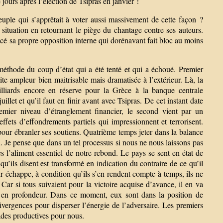
jours après l’élection de Tsipras en janvier !
uple qui s’apprêtait à voter aussi massivement de cette façon ?
situation en retournant le piège du chantage contre ses auteurs.
ncé sa propre opposition interne qui dorénavant fait bloc au moins
méthode du coup d’état qui a été tenté et qui a échoué. Premier
e ampleur bien maitrisable mais dramatisée à l’extérieur. Là, la
lliards encore en réserve pour la Grèce à la banque centrale
illet et qu’il faut en finir avant avec Tsipras. De cet instant date
emier niveau d’étranglement financier, le second vient par un
effets d’effondrements partiels qui impressionnent et terrorisent.
our ébranler ses soutiens. Quatrième temps jeter dans la balance
au. Je pense que dans un tel processus si nous ne nous laissons pas
 l’aliment essentiel de notre rebond. Le pays se sent en état de
 qu’ils disent est transformé en indication du contraire de ce qu’il
ur échappe, à condition qu’ils s’en rendent compte à temps, ils ne
r si tous suivaient pour la victoire acquise d’avance, il en va
me en profondeur. Dans ce moment, eux sont dans la position de
divergences pour disperser l’énergie de l’adversaire. Les premiers
des productives pour nous.