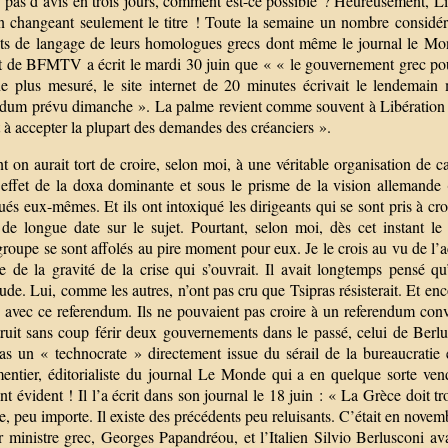
pas d’avis en trois jours, comment est-ce possible ? Heureusement, Libé
n changeant seulement le titre ! Toute la semaine un nombre considér
ts de langage de leurs homologues grecs dont même le journal le Monde
et de BFMTV a écrit le mardi 30 juin que « « le gouvernement grec pou
e plus mesuré, le site internet de 20 minutes écrivait le lendemain
ndum prévu dimanche ». La palme revient comme souvent à Libération qui
t à accepter la plupart des demandes des créanciers ».
t on aurait tort de croire, selon moi, à une véritable organisation de 
’effet de la doxa dominante et sous le prisme de la vision allemande 
ués eux-mêmes. Et ils ont intoxiqué les dirigeants qui se sont pris à c
 de longue date sur le sujet. Pourtant, selon moi, dès cet instant le 
roupe se sont affolés au pire moment pour eux. Je le crois au vu de l’a
 de la gravité de la crise qui s’ouvrait. Il avait longtemps pensé qu’
ude. Lui, comme les autres, n’ont pas cru que Tsipras résisterait. Et en
s avec ce referendum. Ils ne pouvaient pas croire à un referendum co
truit sans coup férir deux gouvernements dans le passé, celui de Ber
as un « technocrate » directement issue du sérail de la bureaucratie 
entier, éditorialiste du journal Le Monde qui a en quelque sorte vendu
nt évident ! Il l’a écrit dans son journal le 18 juin : « La Grèce doit
e, peu importe. Il existe des précédents peu reluisants. C’était en novem
r ministre grec, Georges Papandréou, et l’Italien Silvio Berlusconi a