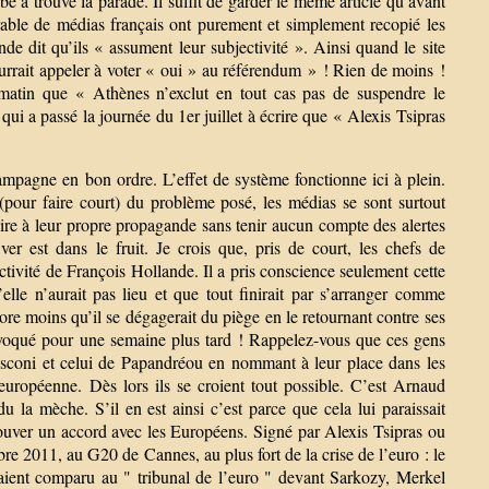
 à trouvé la parade. Il suffit de garder le même article qu’avant
able de médias français ont purement et simplement recopié les
 dit qu’ils « assument leur subjectivité ». Ainsi quand le site
rrait appeler à voter « oui » au référendum » ! Rien de moins !
 matin que « Athènes n’exclut en tout cas pas de suspendre le
 a passé la journée du 1er juillet à écrire que « Alexis Tsipras
campagne en bon ordre. L’effet de système fonctionne ici à plein.
(pour faire court) du problème posé, les médias se sont surtout
roire à leur propre propagande sans tenir aucun compte des alertes
ver est dans le fruit. Je crois que, pris de court, les chefs de
ctivité de François Hollande. Il a pris conscience seulement cette
elle n’aurait pas lieu et que tout finirait par s’arranger comme
core moins qu’il se dégagerait du piège en le retournant contre ses
nvoqué pour une semaine plus tard ! Rappelez-vous que ces gens
lusconi et celui de Papandréou en nommant à leur place dans les
européenne. Dès lors ils se croient tout possible. C’est Arnaud
 la mèche. S’il en est ainsi c’est parce que cela lui paraissait
 trouver un accord avec les Européens. Signé par Alexis Tsipras ou
bre 2011, au G20 de Cannes, au plus fort de la crise de l’euro : le
vaient comparu au " tribunal de l’euro " devant Sarkozy, Merkel