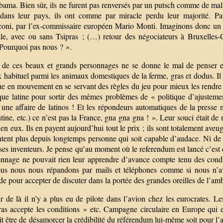
ama. Bien sûr, ils ne furent pas renversés par un putsch comme de ma
 dans leur pays, ils ont comme par miracle perdu leur majorité. P
coni, par l’ex-commissaire européen Mario Monti. Imaginons donc un 
ale, avec ou sans Tsipras ; (…) retour des négociateurs à Bruxelle
 Pourquoi pas nous ? ».
de ces beaux et grands personnages ne se donne le mal de penser et d
 habituel parmi les animaux domestiques de la ferme, gras et dodus. Il 
ue en mouvement en se servant des règles du jeu pour mieux les rendre 
e latine pour sortir des mêmes problèmes de « politique d’ajustement s
 une affaire de latinos ! Et les répondeurs automatiques de la presse 
tine, etc.) ce n’est pas la France, gna gna gna ! ». Leur souci était d
en eux. Ils en payent aujourd’hui tout le prix ; ils sont totalement av
tent plus depuis longtemps personne qui soit capable d’audace. Ni de ru
ses inventeurs. Je pense qu’au moment où le referendum est lancé c’est 
onnage ne pouvait rien leur apprendre d’avance compte tenu des condit
us nous nous répandons par mails et téléphones comme si nous n’avi
e pour accepter de discuter dans la portée des grandes oreilles de l’am
r de là il n’y a plus eu de pilote dans l’avion chez les eurocrates. L
ras accepte les conditions » etc. Campagne circulaire en Europe qui e
t être de désamorcer la crédibilité du référendum lui-même soit pour l’