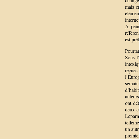
change 
mais e
élémen
intern
A pein
référe
est prê
Pourtan
Sous l
intoxiq
reçues
l’Eurog
semaine
d’habit
auteur
ont dé
deux c
Leparm
telleme
un autr
premie