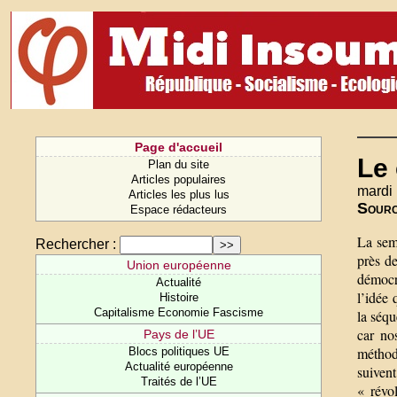
Page d'accueil
Le 
Plan du site
Articles populaires
mardi 
Articles les plus lus
Sour
Espace rédacteurs
La sema
Rechercher :
près de
Union européenne
démocr
Actualité
l’idée 
Histoire
Capitalisme Economie Fascisme
la séqu
car no
Pays de l’UE
méthod
Blocs politiques UE
Actualité européenne
suiven
Traités de l’UE
« révol