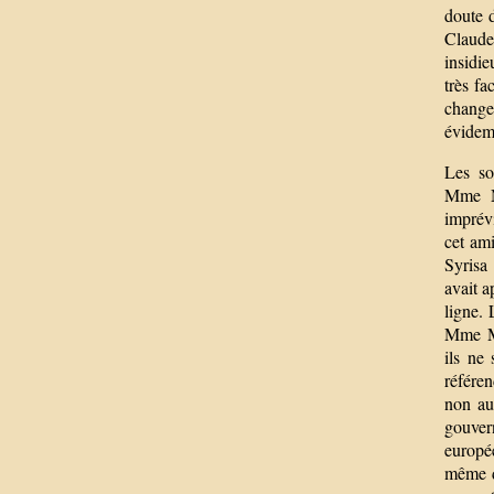
doute 
Claude
insidie
très fa
change
évidem
Les so
Mme Me
imprév
cet ami
Syrisa
avait a
ligne. 
Mme Me
ils ne
référen
non au 
gouvern
europée
même d