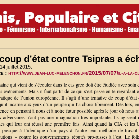
coup d’état contre Tsipras a é
14 juillet 2015.
ce :
http://www.jean-luc-melenchon.fr/2015/07/07/il-a-la-cl
ine qui vient de s’écouler dans le cas grec doit être étudiée avec soin 
s évènements. Mais il faut partir de ce qui s’est passé en le regardan
atique de l’union européenne. Il s’agit d’une tentative de coup d’éta
qu’il incarne aux yeux d’un peuple qui l’a choisi librement. Dès lors, e
ence en pensant à nous et à notre futur possible après le jour où nous
s adversaires n’ont pas une imagination très importante. Ils agissen
es qui leur ont réussi une première fois. Ainsi quand la CIA et les
t presque à l’identique d’un pays à l’autre leur méthode de travai
utions » contre les gouvernements réputés pro-russes à l’est. Le folklo