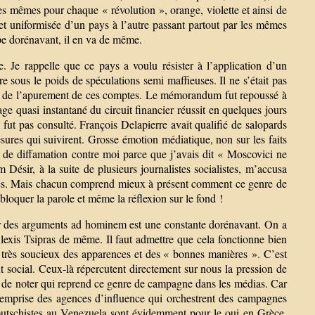
es mêmes pour chaque « révolution », orange, violette et ainsi de
 et uniformisée d’un pays à l’autre passant partout par les mêmes
pe dorénavant, il en va de même.
e. Je rappelle que ce pays a voulu résister à l’application d’un
sous le poids de spéculations semi maffieuses. Il ne s’était pas
ple de l’apurement de ces comptes. Le mémorandum fut repoussé à
ge quasi instantané du circuit financier réussit en quelques jours
fut pas consulté. François Delapierre avait qualifié de salopards
mesures qui suivirent. Grosse émotion médiatique, non sur les faits
de diffamation contre moi parce que j’avais dit « Moscovici ne
Désir, à la suite de plusieurs journalistes socialistes, m’accusa
idées. Mais chacun comprend mieux à présent comment ce genre de
loquer la parole et même la réflexion sur le fond !
par des arguments ad hominem est une constante dorénavant. On a
lexis Tsipras de même. Il faut admettre que cela fonctionne bien
ur très soucieux des apparences et des « bonnes manières ». C’est
 social. Ceux-là répercutent directement sur nous la pression de
i de noter qui reprend ce genre de campagne dans les médias. Car
’emprise des agences d’influence qui orchestrent des campagnes
 putschistes au Venezuela sont évidemment pour le oui en Grèce,