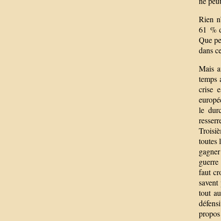
ne peut
Rien n
61 % d
Que peu
dans ce
Mais a
temps 
crise 
europée
le dur
resserr
Troisi
toutes 
gagner
guerre 
faut cr
savent
tout a
défensi
propos