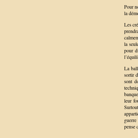
Pour no
la démo
Les cré
prendr
calmem
la seul
pour d
l’équil
La ball
sortir 
sont d
techniq
banques
leur fo
Surtout
apparti
guerre 
pense 