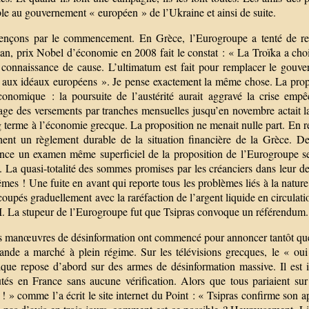
le au gouvernement « européen » de l’Ukraine et ainsi de suite.
çons par le commencement. En Grèce, l’Eurogroupe a tenté de repr
, prix Nobel d’économie en 2008 fait le constat : « La Troïka a choisi 
n connaissance de cause. L’ultimatum est fait pour remplacer le gouve
 aux idéaux européens ». Je pense exactement la même chose. La proposi
conomique : la poursuite de l’austérité aurait aggravé la crise empê
age des versements par tranches mensuelles jusqu’en novembre actait 
 terme à l’économie grecque. La proposition ne menait nulle part. En re
ent un règlement durable de la situation financière de la Grèce. De t
nce un examen même superficiel de la proposition de l’Eurogroupe se r
 La quasi-totalité des sommes promises par les créanciers dans leur de
es ! Une fuite en avant qui reporte tous les problèmes liés à la nature 
coupés graduellement avec la raréfaction de l’argent liquide en circulati
. La stupeur de l’Eurogroupe fut que Tsipras convoque un référendum.
s manœuvres de désinformation ont commencé pour annoncer tantôt que le
ande a marché à plein régime. Sur les télévisions grecques, le « oui
ique repose d’abord sur des armes de désinformation massive. Il est i
utés en France sans aucune vérification. Alors que tous pariaient su
 ! » comme l’a écrit le site internet du Point : « Tsipras confirme son 