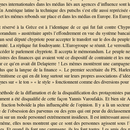
es internationales dans les médias liés aux agences d’influence sont l
En Amérique latine la technique des putschs s’est elle aussi reprécisée
 et les mêmes rebonds sur place et dans les médias en Europe. En Euro
t réservé à la Grèce est à l’identique de ce qui fut fait contre Chypr
randum » austéritaire après l’effondrement en vue du système bancaire 
 un seul député chypriote pour accepter le transfert sur le dos du peu
mité. La réplique fut foudroyante. L’Eurogroupe se réunit. Le verrouilla
 céder le parlement chypriote. Il accepta le mémorandum. Le peuple ne 
istres des finances qui avaient voté ce dispositif de contrainte et les 
ur ce qu’en avait dit Delapierre ! Les mêmes montèrent une campagne 
lus que la langue de la finance ». Le premier secrétaire du PS, Harlem 
sémitisme ce qui en dit long surtout sur leurs propres associations d’
es sur « le ton » « le style » fonctionnent comme des diversions pour b
méthode de la diffamation et de la disqualification des protagonistes 
ment a été disqualifié de cette façon Yannis Varoufakis. Et bien sûr A
 fraction boboïde la plus influençable de l’opinion. Il y a là un secte
e de l’obsession des parvenus ou des gens qui ont peur du déclassement
i sur un mode personnel extrêmement insidieux. Il est intéressant auss
 même, elles nous montrent que ce sont des personnes agissent sous l
les. Et quand ils font une campagne, ils les font toutes. Les amis des