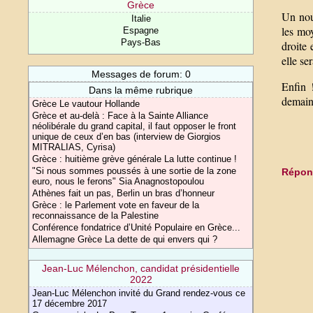
Grèce
Un nou
Italie
les mo
Espagne
Pays-Bas
droite 
elle se
Messages de forum: 0
Enfin 
Dans la même rubrique
demain
Grèce Le vautour Hollande
Grèce et au-delà : Face à la Sainte Alliance
néolibérale du grand capital, il faut opposer le front
unique de ceux d’en bas (interview de Giorgios
MITRALIAS, Cyrisa)
Grèce : huitième grève générale La lutte continue !
"Si nous sommes poussés à une sortie de la zone
Répond
euro, nous le ferons" Sia Anagnostopoulou
Athènes fait un pas, Berlin un bras d’honneur
Grèce : le Parlement vote en faveur de la
reconnaissance de la Palestine
Conférence fondatrice d’Unité Populaire en Grèce...
Allemagne Grèce La dette de qui envers qui ?
Jean-Luc Mélenchon, candidat présidentielle
2022
Jean-Luc Mélenchon invité du Grand rendez-vous ce
17 décembre 2017