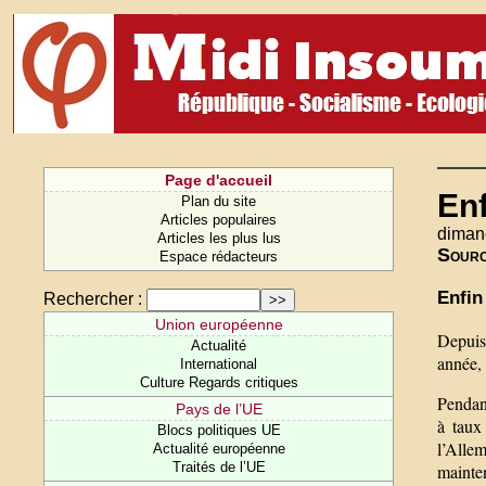
Page d'accueil
Enf
Plan du site
Articles populaires
dimanc
Articles les plus lus
Sour
Espace rédacteurs
Enfin
Rechercher :
Union européenne
Depuis 
Actualité
année, 
International
Culture Regards critiques
Pendant
Pays de l’UE
à taux
Blocs politiques UE
l’Alle
Actualité européenne
Traités de l’UE
mainten