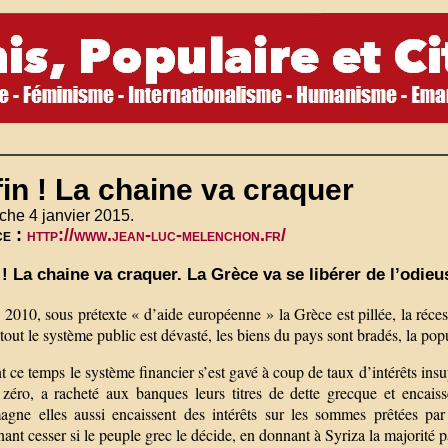
in ! La chaine va craquer
he 4 janvier 2015.
ce :
http://www.jean-luc-melenchon.fr/
 ! La chaine va craquer. La Grèce va se libérer de l’odie
2010, sous prétexte « d’aide européenne » la Grèce est pillée, la réce
tout le système public est dévasté, les biens du pays sont bradés, la pop
 ce temps le système financier s’est gavé à coup de taux d’intérêts ins
 zéro, a racheté aux banques leurs titres de dette grecque et encai
magne elles aussi encaissent des intérêts sur les sommes prêtées pa
ant cesser si le peuple grec le décide, en donnant à Syriza la majorité 