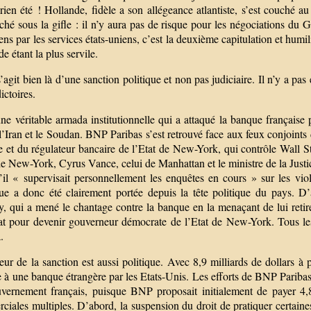
rien été ! Hollande, fidèle a son allégeance atlantiste, s’est couché a
ché sous la gifle : il n’y aura pas de risque pour les négociations du
ns par les services états-uniens, c’est la deuxième capitulation et hum
e étant la plus servile.
s’agit bien là d’une sanction politique et non pas judiciaire. Il n’y a pa
ictoires.
ne véritable armada institutionnelle qui a attaqué la banque française p
’Iran et le Soudan. BNP Paribas s’est retrouvé face aux feux conjoints 
e et du régulateur bancaire de l’Etat de New-York, qui contrôle Wall St
de New-York, Cyrus Vance, celui de Manhattan et le ministre de la Just
’il « supervisait personnellement les enquêtes en cours » sur les viol
que a donc été clairement portée depuis la tête politique du pays. 
 qui a mené le chantage contre la banque en la menaçant de lui retirer
at pour devenir gouverneur démocrate de l’Etat de New-York. Tous les 
.
ur de la sanction est aussi politique. Avec 8,9 milliards de dollars à p
e à une banque étrangère par les Etats-Unis. Les efforts de BNP Paribas
vernement français, puisque BNP proposait initialement de payer 4,8 
iales multiples. D’abord, la suspension du droit de pratiquer certaines