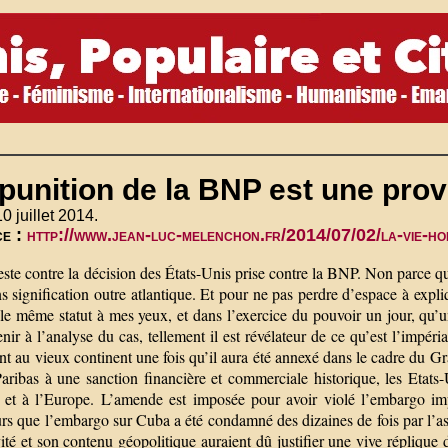
punition de la BNP est une pro
10 juillet 2014.
ce :
http://www.jean-luc-melenchon.fr/2014/07/02/la-vie-h
este contre la décision des États-Unis prise contre la BNP. Non parce qu’
s signification outre atlantique. Et pour ne pas perdre d’espace à exp
le même statut à mes yeux, et dans l’exercice du pouvoir un jour, qu’une
nir à l’analyse du cas, tellement il est révélateur de ce qu’est l’impéri
nt au vieux continent une fois qu’il aura été annexé dans le cadre du 
ribas à une sanction financière et commerciale historique, les Etats
 et à l’Europe. L’amende est imposée pour avoir violé l’embargo imp
urs que l’embargo sur Cuba a été condamné des dizaines de fois par l’as
ité et son contenu géopolitique auraient dû justifier une vive réplique