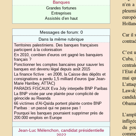
Banques
n’en a 
Grandes fortunes
pleurni
Entreprises
europée
Assistés d’en haut
Holland
Messages de forum: 0
Car il 
Dans la même rubrique
contrad
Territoires palestiniens. Des banques françaises
participent à la colonisation
C’est u
En 2010, combien d’euros ont gagné les banquiers
Cuba, l
français ?
central
Ponctionner les comptes bancaires pour sauver les
banques est devenu légal depuis août 2015
l’Etat 
La finance fictive : en 2008, la Caisse des dépôts et
mai qu
consignations a perdu 1,5 milliard d’euros (par Jean-
L’atta
Marie Harribey, ATTAC)
PARADIS FISCAUX Eva Joly interpelle BNP Paribas
Lawsky,
La BNP visée par une plainte pour complicité de
candid
génocide au Rwanda
Obama
66 victimes d’Al-Qaïda portent plainte contre BNP
Paribas : un passé qui ne passe pas !
Pourquoi les banques pourraient supprimer près de
L’ample
200.000 emplois en Europe
infligé
du gou
Jean-Luc Mélenchon, candidat présidentielle
commerc
2022