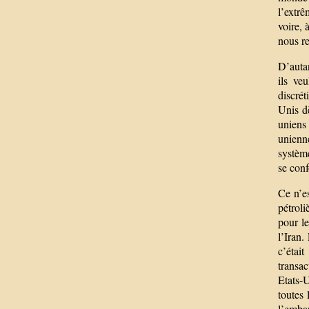
l’extrê
voire, 
nous re
D’autan
ils ve
discrét
Unis dè
uniens 
unienn
système
se conf
Ce n’e
pétroli
pour l
l’Iran.
c’étai
transac
Etats-
toutes
l’emba