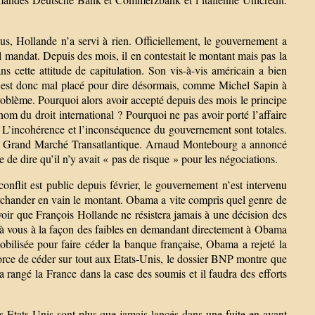
us, Hollande n’a servi à rien. Officiellement, le gouvernement a
l mandat. Depuis des mois, il en contestait le montant mais pas la
s cette attitude de capitulation. Son vis-à-vis américain a bien
Il est donc mal placé pour dire désormais, comme Michel Sapin à
 problème. Pourquoi alors avoir accepté depuis des mois le principe
 nom du droit international ? Pourquoi ne pas avoir porté l’affaire
? L’incohérence et l’inconséquence du gouvernement sont totales.
s du Grand Marché Transatlantique. Arnaud Montebourg a annoncé
ée de dire qu’il n’y avait « pas de risque » pour les négociations.
onflit est public depuis février, le gouvernement n’est intervenu
marchander en vain le montant. Obama a vite compris quel genre de
voir que François Hollande ne résistera jamais à une décision des
 à vous à la façon des faibles en demandant directement à Obama
obilisée pour faire céder la banque française, Obama a rejeté la
orce de céder sur tout aux Etats-Unis, le dossier BNP montre que
 rangé la France dans la case des soumis et il faudra des efforts
s Etats-Unis sont plus que jamais lancés dans une fuite en avant