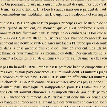
me. On pourrait dire aux naïfs qui en détiennent des quantités que c’es
à terme, sa convertibilité. Et à tous les autres naïfs qui regardent de h
commandons une méditation sur le danger de l’irealpolitik et son angél
t que les USA appliquent leurs propres principes avec beaucoup de soup
ulent, quand ils veulent, du moment que cela est conforme à leurs i
ionnaire et très fluctuante dans le temps de ces embargos. Alors que l
s 2006-2007, ils ont attendu plusieurs années avant de menacer de sanct
adoptent une nouvelle stratégie agressive face à l’Europe qui va dérout
es dans la crise grecque puis celle de l’euro en attestent. Les Etats
 financier pour maintenir la suprématie du dollar. Des circulaires de la
orment à toutes les lois états-uniennes y compris à l’étranger si elles veu
st pas un hasard si BNP Paribas est la première banque européenne att
ères avec les trois pays concernés (190 milliards dont 30 milliards jugés 
es économies de ces pays. Leur PIB se situe en effet entre 60 milliar
 Le choix de la BNP de continuer ses activités avec ces pays a donc eu
t d’autant plus stratégique et insupportable pour les Etats-Unis qu
tions étaient souvent chinoises. Des importateurs de gaz et de pétrole
Unis. Sanctionner durement BNP Paribas était donc une exigence géopo
 les banques européennes. D’autant que des poursuites en cascade sont 
rgo : contre les françaises Crédit agricole et Société Générale, les a