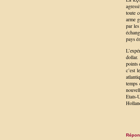
agressi
toute 
arme gé
par le
échange
pays ém
L’expér
dollar
points 
c’est 
atlant
temps 
nouvell
Etats-
Hollan
Répond