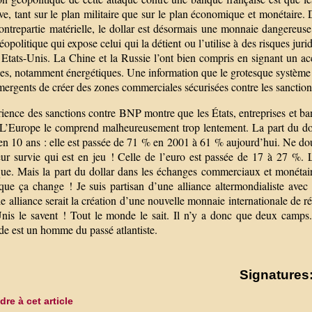
ve, tant sur le plan militaire que sur le plan économique et monétaire. 
contrepartie matérielle, le dollar est désormais une monnaie dangereus
opolitique qui expose celui qui la détient ou l’utilise à des risques jur
s Etats-Unis. La Chine et la Russie l’ont bien compris en signant un a
s, notamment énergétiques. Une information que le grotesque système mé
ergents de créer des zones commerciales sécurisées contre les sanctions un
ience des sanctions contre BNP montre que les États, entreprises et ban
. L’Europe le comprend malheureusement trop lentement. La part du do
en 10 ans : elle est passée de 71 % en 2001 à 61 % aujourd’hui. Ne dou
leur survie qui est en jeu ! Celle de l’euro est passée de 17 à 27 %. 
ique. Mais la part du dollar dans les échanges commerciaux et monétair
que ça change ! Je suis partisan d’une alliance altermondialiste avec
e alliance serait la création d’une nouvelle monnaie internationale de
Unis le savent ! Tout le monde le sait. Il n’y a donc que deux camps.
de est un homme du passé atlantiste.
Signatures:
re à cet article