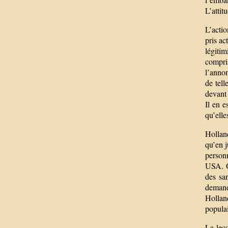
L’attit
L’actio
pris ac
légitim
compri
l’annon
de tell
devant
Il en 
qu’elle
Holland
qu’en j
personn
USA. O
des sa
demande
Holland
populai
La leço