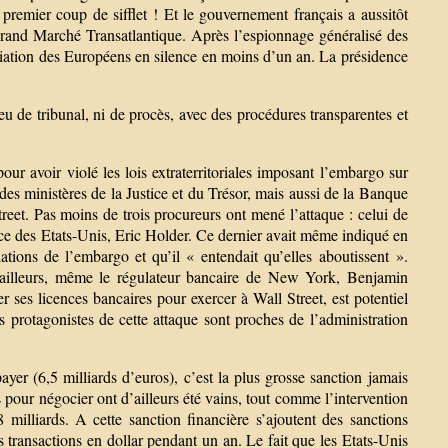
u premier coup de sifflet ! Et le gouvernement français a aussitôt
 Grand Marché Transatlantique. Après l’espionnage généralisé des
iliation des Européens en silence en moins d’un an. La présidence
s eu de tribunal, ni de procès, avec des procédures transparentes et
our avoir violé les lois extraterritoriales imposant l’embargo sur
des ministères de la Justice et du Trésor, mais aussi de la Banque
reet. Pas moins de trois procureurs ont mené l’attaque : celui de
ice des Etats-Unis, Eric Holder. Ce dernier avait même indiqué en
ations de l’embargo et qu’il « entendait qu’elles aboutissent ».
D’ailleurs, même le régulateur bancaire de New York, Benjamin
 ses licences bancaires pour exercer à Wall Street, est potentiel
protagonistes de cette attaque sont proches de l’administration
ayer (6,5 milliards d’euros), c’est la plus grosse sanction jamais
 pour négocier ont d’ailleurs été vains, tout comme l’intervention
milliards. A cette sanction financière s’ajoutent des sanctions
 transactions en dollar pendant un an. Le fait que les Etats-Unis