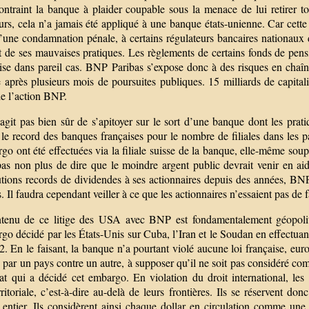
contraint la banque à plaider coupable sous la menace de lui retirer t
urs, cela n’a jamais été appliqué à une banque états-unienne. Car cett
u’une condamnation pénale, à certains régulateurs bancaires nationaux d’
t de ses mauvaises pratiques. Les règlements de certains fonds de pens
ise dans pareil cas. BNP Paribas s’expose donc à des risques en chaîne.
après plusieurs mois de poursuites publiques. 15 milliards de capitali
de l’action BNP.
’agit pas bien sûr de s’apitoyer sur le sort d’une banque dont les prat
 le record des banques françaises pour le nombre de filiales dans les 
go ont été effectuées via la filiale suisse de la banque, elle-même sou
 pas non plus de dire que le moindre argent public devrait venir en a
butions records de dividendes à ses actionnaires depuis des années, BN
. Il faudra cependant veiller à ce que les actionnaires n’essaient pas de f
tenu de ce litige des USA avec BNP est fondamentalement géopolitiq
go décidé par les États-Unis sur Cuba, l’Iran et le Soudan en effectuant
. En le faisant, la banque n’a pourtant violé aucune loi française, eur
 par un pays contre un autre, à supposer qu’il ne soit pas considéré c
tat qui a décidé cet embargo. En violation du droit international, le
rritoriale, c’est-à-dire au-delà de leurs frontières. Ils se réservent d
entier. Ils considèrent ainsi chaque dollar en circulation comme une p