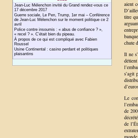
aient 
Jean-Luc Mélenchon invité du Grand rendez-vous ce
D’aille
17 décembre 2017
Guerre sociale, Le Pen, Trump, 1er mai – Conférence
titre q
de Jean-Luc Mélenchon sur le moment politique ce 2
arguan
avril
entrepr
Police contre insoumis : « abus de confiance ? »,
« recel ? ». C’était bien du pipeau.
banque 
À propos de ce qui est compliqué avec Fabien
chute 
Roussel
Usine Continental : casino perdant et politiques
Il ne s
plaisantins
détient
l’embar
s’agit
distri
d’euros
Le con
l’embar
de 2002
décrété
de l’É
extrate
monde 