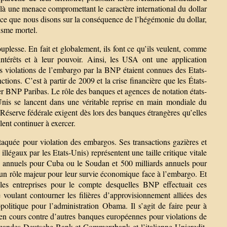
t là une menace compromettant le caractère international du dollar
aut ce que nous disons sur la conséquence de l’hégémonie du dollar,
isme mortel.
lesse. En fait et globalement, ils font ce qu’ils veulent, comme
ntérêts et à leur pouvoir. Ainsi, les USA ont une application
es violations de l’embargo par la BNP étaient connues des Etats-
ions. C’est à partir de 2009 et la crise financière que les États-
er BNP Paribas. Le rôle des banques et agences de notation états-
-Unis se lancent dans une véritable reprise en main mondiale du
 Réserve fédérale exigent dès lors des banques étrangères qu’elles
lent continuer à exercer.
aquée pour violation des embargos. Ses transactions gazières et
illégaux par les Etats-Unis) représentent une taille critique vitale
ds annuels pour Cuba ou le Soudan et 500 milliards annuels pour
 un rôle majeur pour leur survie économique face à l’embargo. Et
e les entreprises pour le compte desquelles BNP effectuait ces
 voulant contourner les filières d’approvisionnement alliées des
litique pour l’administration Obama. Il s’agit de faire peur à
en cours contre d’autres banques européennes pour violations de
llemandes Deutsche Bank et Commerzbank et l’italienne Unicredit.