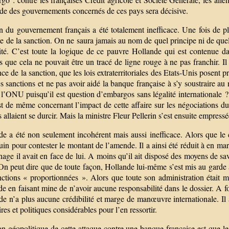
ude des gouvernements concernés de ces pays sera décisive.
n du gouvernement français a été totalement inefficace. Une fois de pl
te de la sanction. On ne saura jamais au nom de quel principe ni de que
ité. C’est toute la logique de ce pauvre Hollande qui est contenue dan
s que cela ne pouvait être un tracé de ligne rouge à ne pas franchir. 
ce de la sanction, que les lois extraterritoriales des Etats-Unis posent
es sanctions et ne pas avoir aidé la banque française à s’y soustraire au
 l’ONU puisqu’il est question d’embargos sans légalité internationale 
est de même concernant l’impact de cette affaire sur les négociation
s allaient se durcir. Mais la ministre Fleur Pellerin s’est ensuite empress
e a été non seulement incohérent mais aussi inefficace. Alors que le c
uin pour contester le montant de l’amende. Il a ainsi été réduit à en 
age il avait en face de lui. A moins qu’il ait disposé des moyens de sa
n peut dire que de toute façon, Hollande lui-même s’est mis au garde
nctions « proportionnées ». Alors que toute son administration était m
 en faisant mine de n’avoir aucune responsabilité dans le dossier. A f
e n’a plus aucune crédibilité et marge de manœuvre internationale. Il a
res et politiques considérables pour l’en ressortir.
n géopolitique de cette attaque contre une banque française est que le