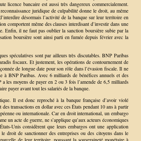
oute licence bancaire est aussi très dangereux commercialement.
e reconnaissance juridique de culpabilité donne le droit, au même
interdire désormais l’activité de la banque sur leur territoire en
ion comportent même des clauses interdisant d’investir dans une
 Enfin, il ne faut pas oublier la sanction boursière subie par la
sation boursière sont ainsi parti en fumée depuis février avec la
iques spéculatives sont par ailleurs très discutables. BNP Paribas
paradis fiscaux. Et justement, les opérations de contournement de
pçonnée de longue date pour son rôle dans l’évasion fiscale. Il ne
ide à BNP Paribas. Avec 6 milliards de bénéfices annuels et des
P a les moyens de payer en 2 ou 3 fois l’amende de 6,5 milliards
aire payer avant tout les salariés de la banque.
ue. Il est donc reproché à la banque française d’avoir violé
 des transactions en dollar avec ces États pendant 10 ans à partir
opéenne ou internationale. Car en droit international, un embargo
omme un acte de guerre, ne s’applique qu’aux acteurs économiques
s États-Unis considèrent que leurs embargos ont une application
onc le droit de sanctionner des entreprises ou des citoyens dans le
arcelle de leur territoire, poussant la souveraineté monétaire à