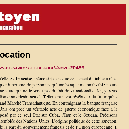
vocation
ors-de-sarkozy-et-du-foot/#more-20489
elle est française, même si je sais que cet aspect du tableau n’est
liquer à nombre de personnes qu’une banque nationalisable n’aura
 autre qui ne le serait pas du fait de sa nationalité. Ici, je veux
alisme américain actuel. Tellement il est révélateur du futur qu’ils
Grand Marché Transatlantique. En contraignant la banque française
-Unis ont posé un véritable acte de guerre économique face à la
osé par ce seul État sur Cuba, l’Iran et le Soudan. Précisons
semblée des Nations Unies. L’origine politique de cette sanction,
 de la part du gouvernement français et de l’Union européenne. Il