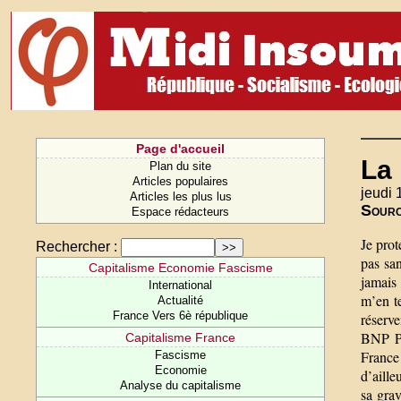
Page d'accueil
La 
Plan du site
Articles populaires
jeudi 
Articles les plus lus
Sour
Espace rédacteurs
Je prot
Rechercher :
pas san
Capitalisme Economie Fascisme
jamais 
International
m’en te
Actualité
France Vers 6è république
réserve
BNP Pa
Capitalisme France
France
Fascisme
Economie
d’aille
Analyse du capitalisme
sa grav