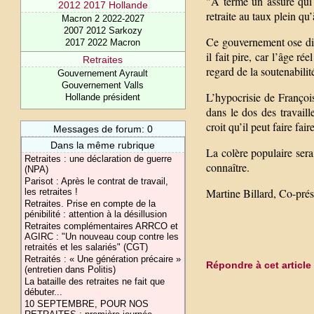
"A terme un assuré qui 
2012 2017 Hollande
retraite au taux plein qu’
Macron 2 2022-2027
2007 2012 Sarkozy
Ce gouvernement ose dire
2017 2022 Macron
il fait pire, car l’âge r
Retraites
regard de la soutenabilit
Gouvernement Ayrault
Gouvernement Valls
L’hypocrisie de François
Hollande président
dans le dos des travaill
croit qu’il peut faire fa
Messages de forum: 0
Dans la même rubrique
La colère populaire sera
Retraites : une déclaration de guerre
connaître.
(NPA)
Parisot : Après le contrat de travail,
Martine Billard, Co-pré
les retraites !
Retraites. Prise en compte de la
pénibilité : attention à la désillusion
Retraites complémentaires ARRCO et
AGIRC : "Un nouveau coup contre les
retraités et les salariés" (CGT)
Retraités : « Une génération précaire »
Répondre à cet article
(entretien dans Politis)
La bataille des retraites ne fait que
débuter...
10 SEPTEMBRE, POUR NOS