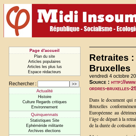
Page d'accueil
Retraites 
Plan du site
Articles populaires
Bruxelles
Articles les plus lus
Espace rédacteurs
vendredi 4 octobre 20
Source :
http://www
Rechercher :
ordres-bruxelles-2
Actualité
Histoire
Dans le document qui re
Culture Regards critiques
Bruxelles conformémen
Environnement
Européenne au détrimen
Quinquennats
l’âge de départ à la retra
Statistiques Site
de la durée de cotisatio
Ephéméride militante
Archives élections