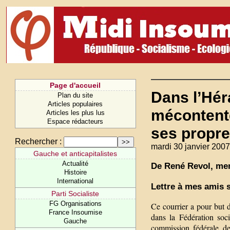
Page d'accueil
Dans l’Héra
Plan du site
Articles populaires
mécontente
Articles les plus lus
Espace rédacteurs
ses propr
Rechercher :
mardi 30 janvier 2007
Gauche et anticapitalistes
Actualité
De René Revol, mem
Histoire
International
Lettre à mes amis s
Parti Socialiste
FG Organisations
Ce courrier a pour but 
France Insoumise
dans la Fédération soci
Gauche
commission fédérale de