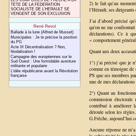
2) le fait qu’au moment
TETE DE LA FEDERATION
l’Hérault, ses dirigeant
SOCIALISTE DE L’HERAULT SE
VENGENT DE SON EXCLUSION
J’ai d’abord précisé qu
René Revol
qu’on ne me confrontait 
Ballade à la lune (Alfred de Musset)
déclarations). Ce à qu
Municipales : Je te précise la position
« comportement général
du PG
Acte III Décentralisation ? Non,
Quant aux deux accusati
féodalisation !
Campagne des européennes sur le
Sud Ouest : Une formidable aventure
1°) j’ai précisé que je
militante et populaire
comme en témoigne de no
L’idée républicaine avant la Révolution
PS que ses membres part
française
une de mes déclarations 
2°) Quant au fonctionne
commission électorale n
contribué à améliorer l
déroule selon les règles
G.Frêche, aujourd’hui c
Aucune réponse ne m’a é
la subjectivité la plus t