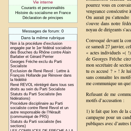
Vie interne
pourrez vous en convainc
Courants et personnalités
vengeance consécutive à
Histoire du socialisme en France
On aurait pu s’attendre
Déclaration de principes
s’ouvre dans notre fédér
noyau de dirigeants s’ac
Messages de forum: 0
Dans la même rubrique
Convoqué devant la comm
Non à la procédure d’exclusion
ce samedi 27 janvier, ce
engagée par le 1er fédéral socialiste
« actes individuels »( !
des Bouches du Rhône contre Alain
Barlatier et Gérard Perrier
de Georges Frêche circ
Georges Frèche exclu du Parti
mon secrétaire de sectio
Socialiste
tu es accusé ? » ! Je lu
Exclusion de René Revol : Lettre à
François Hollande par Rénover dans
sans connaître les moti
la fédélité
me communique un quelco
René REVOL réintégré dans tous ses
droits au sein du Parti Socialiste
Refusant de me communi
Statuts du Parti Socialiste (les
fédérations)
motifs d’accusation :
Procédure disciplinaire au Parti
socialiste contre René Revol et un
1) le fait que lors de la
autre responsable de l’Hérault
campagne pour un candida
(communiqué de PRS)
Statuts du Parti socialiste (les
publiques avec d’autres 
sections)
LES COMPLICES DE FRECHE A LA