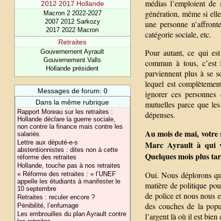
médias l’emploient de
2012 2017 Hollande
génération, même si elle
Macron 2 2022-2027
2007 2012 Sarkozy
une personne n’affront
2017 2022 Macron
catégorie sociale, etc.
Retraites
Pour autant, ce qui es
Gouvernement Ayrault
Gouvernement Valls
commun à tous, c’est 
Hollande président
parviennent plus à se s
lequel est complètemen
Messages de forum: 0
ignorer ces personnes 
Dans la même rubrique
mutuelles parce que les 
Rapport Moreau sur les retraites :
dépenses.
Hollande déclare la guerre sociale,
non contre la finance mais contre les
Au mois de mai, votre s
salariés
Lettre aux député-e-s
Marc Ayrault à qui v
abstentionnistes : dites non à cette
Quelques mois plus tar
réforme des retraites
Hollande, touche pas à nos retraites
Oui. Nous déplorons que
« Réforme des retraites : » l’UNEF
appelle les étudiants à manifester le
matière de politique pour
10 septembre
de police et nous nous en
Retraites : reculer encore ?
des couches de la popu
Pénibilité, l’enfumage
Les embrouilles du plan Ayrault contre
l’argent là où il est bien