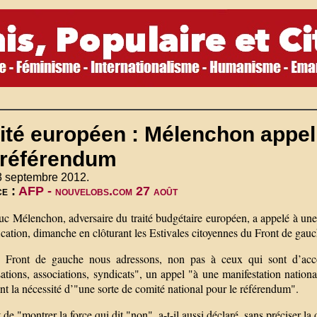
ité européen : Mélenchon appel
 référendum
3 septembre 2012.
e :
AFP - nouvelobs.com 27 août
uc Mélenchon, adversaire du traité budgétaire européen, a appelé à une
fication, dimanche en clôturant les Estivales citoyennes du Front de gau
 Front de gauche nous adressons, non pas à ceux qui sont d’accor
ations, associations, syndicats", un appel "à une manifestation nationa
t la nécessité d’"une sorte de comité national pour le référendum".
it de "montrer la force qui dit "non", a-t-il aussi déclaré, sans préciser la