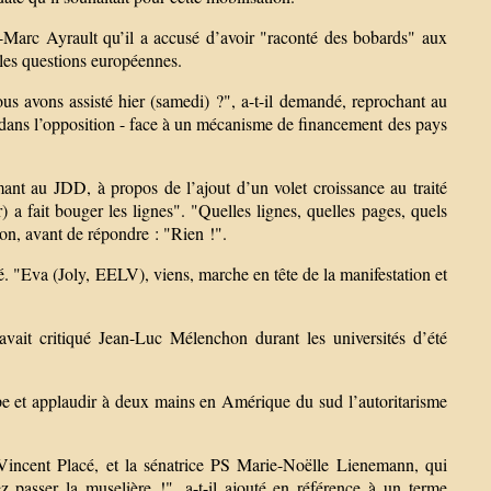
-Marc Ayrault qu’il a accusé d’avoir "raconté des bobards" aux
 les questions européennes.
ous avons assisté hier (samedi) ?", a-t-il demandé, reprochant au
rs dans l’opposition - face à un mécanisme de financement des pays
ant au JDD, à propos de l’ajout d’un volet croissance au traité
 a fait bouger les lignes". "Quelles lignes, quelles pages, quels
hon, avant de répondre : "Rien !".
ité. "Eva (Joly, EELV), viens, marche en tête de la manifestation et
avait critiqué Jean-Luc Mélenchon durant les universités d’été
 et applaudir à deux mains en Amérique du sud l’autoritarisme
-Vincent Placé, et la sénatrice PS Marie-Noëlle Lienemann, qui
z passer la muselière !", a-t-il ajouté en référence à un terme