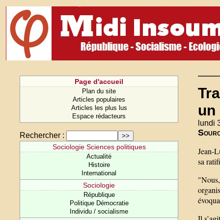
Page d'accueil
Tra
Plan du site
Articles populaires
un
Articles les plus lus
Espace rédacteurs
lundi 
Sourc
Rechercher :
Sociologie Sciences politiques
Jean-L
Actualité
sa rati
Histoire
International
"Nous,
Sociologie
organis
République
évoquan
Politique Démocratie
Individu / socialisme
Il s’ag