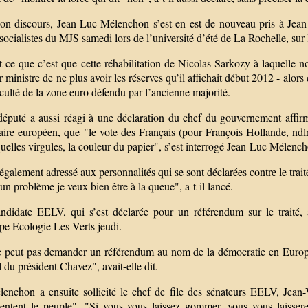
on discours, Jean-Luc Mélenchon s’est en est de nouveau pris à Jean
socialistes du MJS samedi lors de l’université d’été de La Rochelle, sur
 ce que c’est que cette réhabilitation de Nicolas Sarkozy à laquelle n
 ministre de ne plus avoir les réserves qu’il affichait début 2012 - alo
iculté de la zone euro défendu par l’ancienne majorité.
député a aussi réagi à une déclaration du chef du gouvernement affirm
ire européen, que "le vote des Français (pour François Hollande, ndlr)
uelles virgules, la couleur du papier", s’est interrogé Jean-Luc Mélenc
t également adressé aux personnalités qui se sont déclarées contre le tra
a un problème je veux bien être à la queue", a-t-il lancé.
andidate EELV, qui s’est déclarée pour un référendum sur le traité, 
pe Ecologie Les Verts jeudi.
 peut pas demander un référendum au nom de la démocratie en Europe
l du président Chavez", avait-elle dit.
enchon a ensuite sollicité le chef de file des sénateurs EELV, Jean
sentent le peuple". "Si vous vous laissez gommer, vous vous laissere