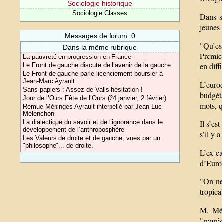
Sociologie historique
Sociologie Classes
Dans s
jeunes 
Messages de forum: 0
"Qu’est
Dans la même rubrique
Premier
La pauvreté en progression en France
en diff
Le Front de gauche discute de l’avenir de la gauche
Le Front de gauche parle licenciement boursier à
Jean-Marc Ayrault
L’euro
Sans-papiers : Assez de Valls-hésitation !
budgéta
Jour de l’Ours Fête de l’Ours (24 janvier, 2 février)
mots, q
Remue Méninges Ayrault interpellé par Jean-Luc
Mélenchon
La dialectique du savoir et de l’ignorance dans le
Il s’es
développement de l’anthroposphère
s’il y 
Les Valeurs de droite et de gauche, vues par un
"philosophe"... de droite.
L’ex-c
d’Euro
"On ne
tropica
M. Mél
"repré